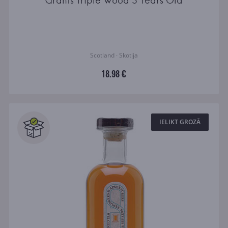
Grants Triple Wood 3 Years Old
Scotland · Skotija
18.98 €
IELIKT GROZĀ