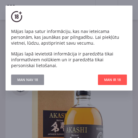
18+
0
Spirits
Viskijs
Mājas lapa satur informāciju, kas nav ieteicama
personām, kas jaunākas par pilngadību. Lai piekļūtu
vietnei, lūdzu, apstipriniet savu vecumu.
Filtri
ATJAUNOT
Mājas lapā ievietotā informācija ir paredzēta tikai
informatīviem nolūkiem un ir paredzēta tikai
personiskai lietošanai.
Meklēt
MAN NAV 18
MAN IR 18
Visi
IELIKT GROZĀ