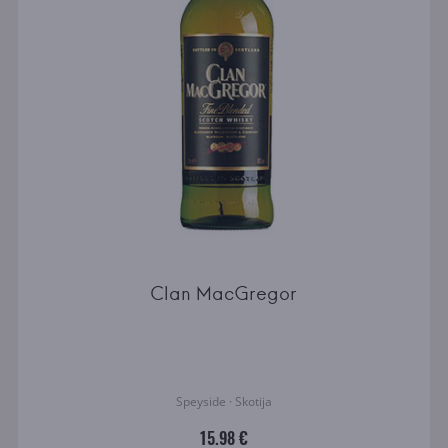
Clan MacGregor
Speyside · Skotija
15.98 €