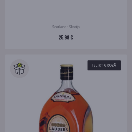
Scotland · Skotija
25.98 €
IELIKT GROZĀ