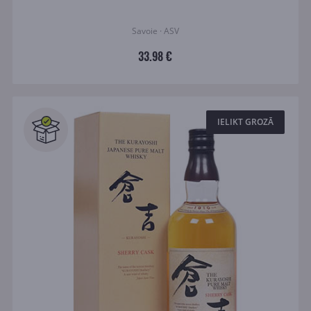
Savoie · ASV
33.98 €
IELIKT GROZĀ