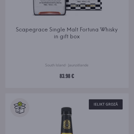
Scapegrace Single Malt Fortuna Whisky
in gift box
South Island · Jaunzēlande
83.98 €
IELIKT GROZĀ