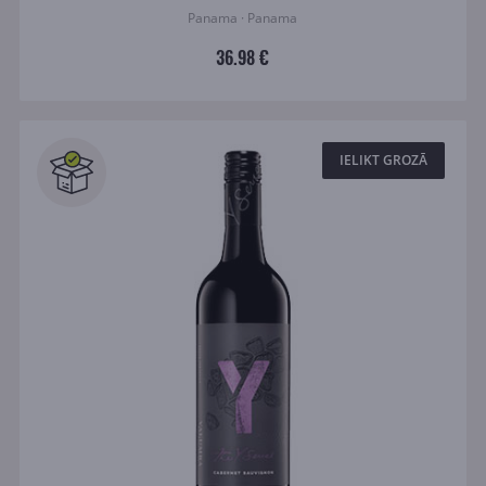
Panama · Panama
36.98 €
IELIKT GROZĀ