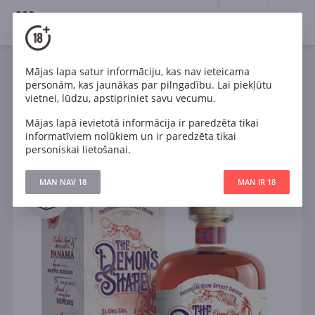
18+
0
Spirits
Rums
Mājas lapa satur informāciju, kas nav ieteicama
personām, kas jaunākas par pilngadību. Lai piekļūtu
vietnei, lūdzu, apstipriniet savu vecumu.
Filtri
ATJAUNOT
Mājas lapā ievietotā informācija ir paredzēta tikai
informatīviem nolūkiem un ir paredzēta tikai
personiskai lietošanai.
Meklēt
MAN NAV 18
MAN IR 18
Visi
IELIKT GROZĀ