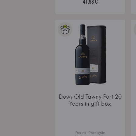
41.98 €
Dows Old Tawny Port 20
Years in gift box
Douro · Portugāle