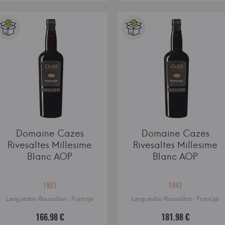
Domaine Cazes
Domaine Cazes
Rivesaltes Millesime
Rivesaltes Millesime
Blanc AOP
Blanc AOP
1951
1947
Languedoc-Roussillon · Francija
Languedoc-Roussillon · Francija
166.98 €
181.98 €