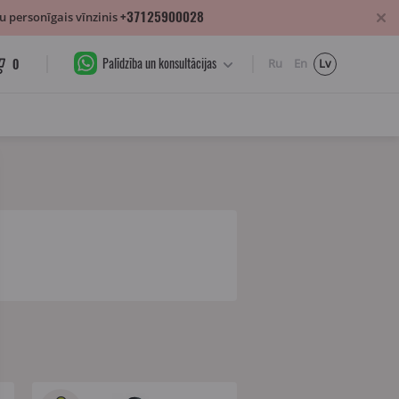
+37125900028
 personīgais vīnzinis
Palīdzība un konsultācijas
0
Ru
En
Lv