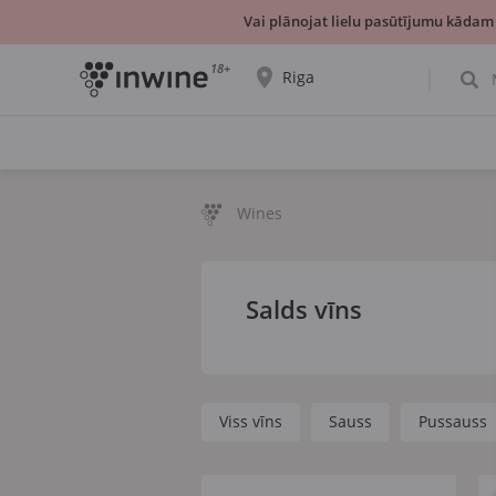
Vai plānojat lielu pasūtījumu kādam
18+
Riga
Tiks parādīta informācija par vīnu izvēli un
saņemšanu par izvēlēto pilsētu.
JĀ, TIEŠI TĀ
IZVĒLIES CITU
Wines
Salds vīns
Viss vīns
Sauss
Pussauss