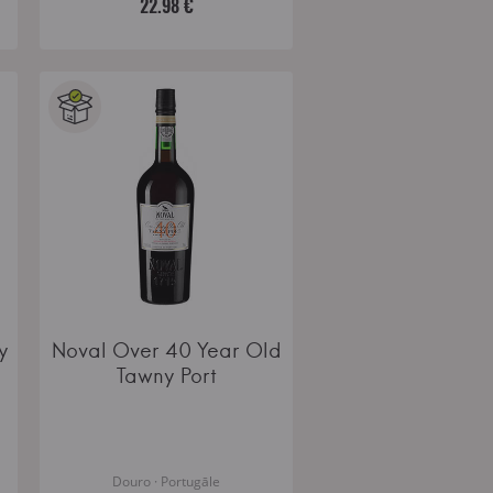
22.98 €
y
Noval Over 40 Year Old
Tawny Port
Douro · Portugāle