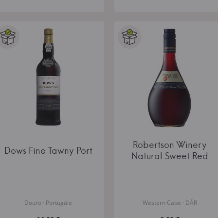
Robertson Winery
Dows Fine Tawny Port
Natural Sweet Red
Douro · Portugāle
Western Cape · DĀR