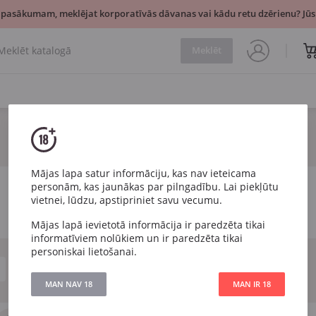
 pasākumam, meklējat korporatīvās dāvanas vai kādu retu dzērienu? Jūsu
Meklēt
Mājas lapa satur informāciju, kas nav ieteicama
personām, kas jaunākas par pilngadību. Lai piekļūtu
vietnei, lūdzu, apstipriniet savu vecumu.
Mājas lapā ievietotā informācija ir paredzēta tikai
informatīviem nolūkiem un ir paredzēta tikai
personiskai lietošanai.
Pussalds
MAN NAV 18
MAN IR 18