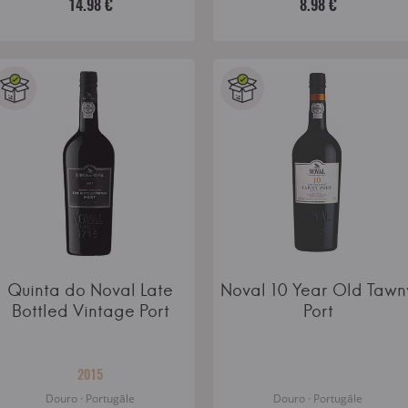
14.98 €
8.98 €
Quinta do Noval Late
Noval 10 Year Old Tawn
Bottled Vintage Port
Port
2015
Douro · Portugāle
Douro · Portugāle