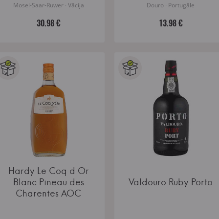
Mosel-Saar-Ruwer · Vācija
Douro · Portugāle
30.98 €
13.98 €
Hardy Le Coq d Or
Blanc Pineau des
Valdouro Ruby Porto
Charentes AOC