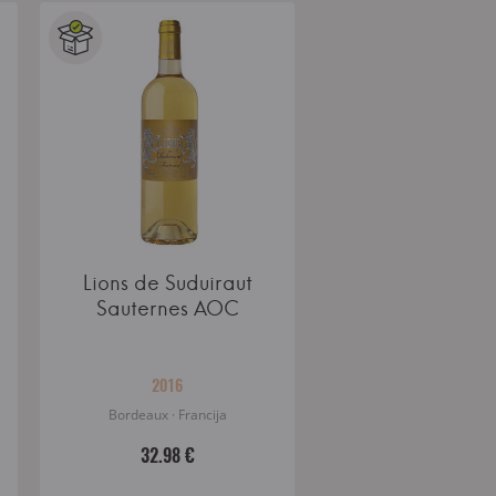
Lions de Suduiraut
Sauternes AOC
2016
Bordeaux · Francija
32.98 €