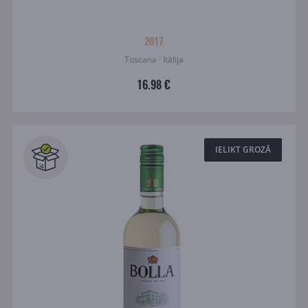
2017
Toscana · Itālija
16.98 €
IELIKT GROZĀ