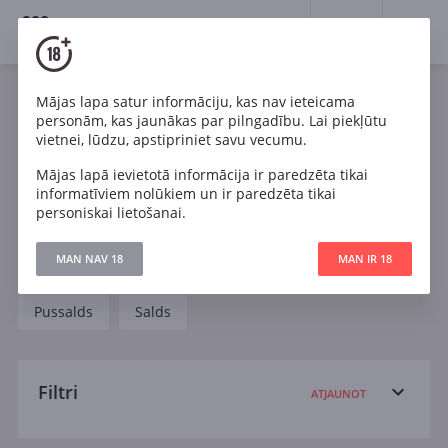
18+
0
Wines
Mājas lapa satur informāciju, kas nav ieteicama
personām, kas jaunākas par pilngadību. Lai piekļūtu
Viss vīns
Sarkans
Rozā
Balts
vietnei, lūdzu, apstipriniet savu vecumu.
Mājas lapā ievietotā informācija ir paredzēta tikai
Cabernet Sauvignon
Chardonnay
Malbec
informatīviem nolūkiem un ir paredzēta tikai
personiskai lietošanai.
Pinot Noir
Riesling
Sangiovese
MAN NAV 18
MAN IR 18
Sauvignon Blanc
Sauss
Pussauss
Pussalds
Salds
Filtri
ATJAUNOT
Meklēt