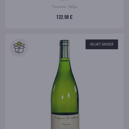
Toscana · Itālija
132.98 €
IELIKT GROZĀ