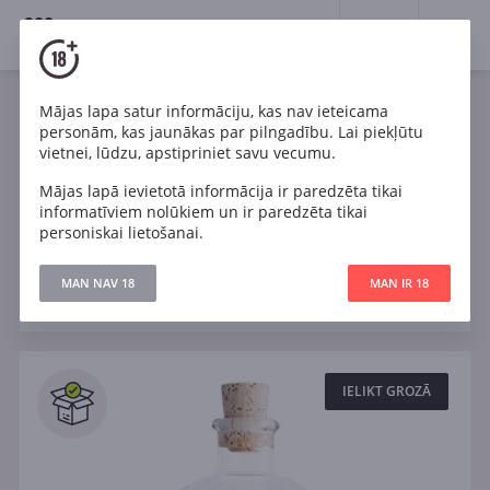
18+
0
Spirits
Rums
Mājas lapa satur informāciju, kas nav ieteicama
personām, kas jaunākas par pilngadību. Lai piekļūtu
Viss rums
Kuba
Dominikānas Republika
vietnei, lūdzu, apstipriniet savu vecumu.
Mājas lapā ievietotā informācija ir paredzēta tikai
Jamaika
Tumšs
Zelts
Balts
informatīviem nolūkiem un ir paredzēta tikai
personiskai lietošanai.
Filtri
MAN NAV 18
MAN IR 18
ATJAUNOT
Meklēt
Visi
IELIKT GROZĀ