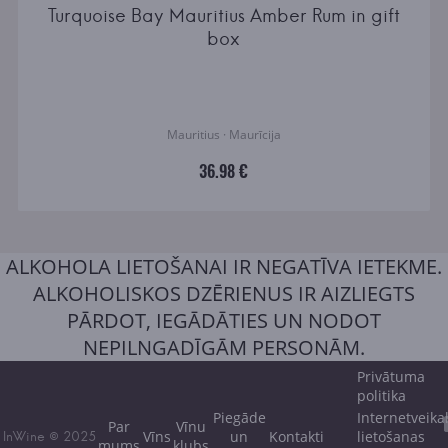
Turquoise Bay Mauritius Amber Rum in gift
box
Mauritius · Maurīcija
36.98 €
ALKOHOLA LIETOŠANAI IR NEGATĪVA IETEKME.
ALKOHOLISKOS DZĒRIENUS IR AIZLIEGTS
PĀRDOT, IEGĀDĀTIES UN NODOT
NEPILNGADĪGĀM PERSONĀM.
Privātuma
politika
Piegāde
Internetveika
Par
Vīnu
Vīns
un
Kontakti
lietošanas
InWine © 2025
mums
klubs