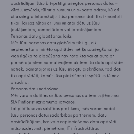
apstrādājam Jūsu brīvprātīgi sniegtos personas datus –
vārdu, uzvārdu, tālruņa numuru un e-pasta adresi, kā arī
citu sniegto informāciju. Jūsu personas dati tiks izmantoti
tikai, lai sazinātos ar jums un atbildētu uz Jūsu
jautājumiem, komentāriem vai ierosinājumiem.
Personas datu glabāšanas laiks
Mēs Jūsu personas datu glabāsim tik ilgi, cik
nepieciešams minēto apstrādes mērķu sasniegšanai, ja
vien ilgāka to glabāšana nav noteikta vai atļauta ar
piemērojamiem normatīvajiem aktiem. Ja datu apstrāde
notiek, pamatojoties uz Jūsu sniegtu piekrišanu, tad dati
tiks apstrādāti, kamēr Jūsu piekrišana ir spēkā un tā nav
atsaukta.
Personas datu nodošana
Mēs varam dalīties ar Jūsu personas datiem uzņēmuma
SIA Pinflorist uzņemuma ietvaros.
Lai pildītu savas saistības pret Jums, mēs varam nodot
Jūsu personas datus sadarbības partneriem, datu
apstrādātājiem, kas veic nepieciešamo datu apstrādi
mūsu uzdevumā, piemēram, IT infrastruktūras