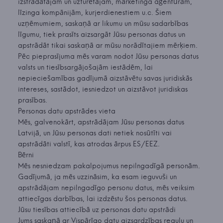
izstrādātājam un uzturētājam, mārketinga aģentūrām,
līzinga kompānijām, kurjerdienestiem u.c. Šiem
uzņēmumiem, saskaņā ar likumu un mūsu sadarbības
līgumu, tiek prasīts aizsargāt Jūsu personas datus un
apstrādāt tikai saskaņā ar mūsu norādītajiem mērķiem.
Pēc pieprasījuma mēs varam nodot Jūsu personas datus
valsts un tiesībsargājošajām iestādēm, lai
nepieciešamības gadījumā aizstāvētu savas juridiskās
intereses, sastādot, iesniedzot un aizstāvot juridiskas
prasības.
Personas datu apstrādes vieta
Mēs, galvenokārt, apstrādājam Jūsu personas datus
Latvijā, un Jūsu personas dati netiek nosūtīti vai
apstrādāti valstī, kas atrodas ārpus ES/EEZ.
Bērni
Mēs nesniedzam pakalpojumus nepilngadīgā personām.
Gadījumā, ja mēs uzzināsim, ka esam ieguvuši un
apstrādājam nepilngadīgo personu datus, mēs veiksim
attiecīgas darbības, lai izdzēstu šos personas datus.
Jūsu tiesības attiecībā uz personas datu apstrādi
Jums saskaņā ar Vispārīgo datu aizsardzības regulu un