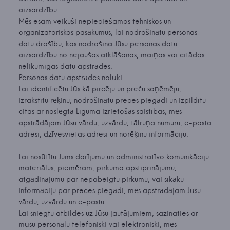
aizsardzību.
Mēs esam veikuši nepieciešamos tehniskos un
organizatoriskos pasākumus, lai nodrošinātu personas
datu drošību, kas nodrošina Jūsu personas datu
aizsardzību no nejaušas atklāšanas, maiņas vai citādas
nelikumīgas datu apstrādes.
Personas datu apstrādes nolūki
Lai identificētu Jūs kā pircēju un preču saņēmēju,
izrakstītu rēķinu, nodrošinātu preces piegādi un izpildītu
citas ar noslēgtā Līguma izrietošās saistības, mēs
apstrādājam Jūsu vārdu, uzvārdu, tālruņa numuru, e-pasta
adresi, dzīvesvietas adresi un norēķinu informāciju.
Lai nosūtītu Jums darījumu un administratīvo komunikāciju
materiālus, piemēram, pirkuma apstiprinājumu,
atgādinājumu par nepabeigtu pirkumu, vai sīkāku
informāciju par preces piegādi, mēs apstrādājam Jūsu
vārdu, uzvārdu un e-pastu.
Lai sniegtu atbildes uz Jūsu jautājumiem, sazinaties ar
mūsu personālu telefoniski vai elektroniski, mēs