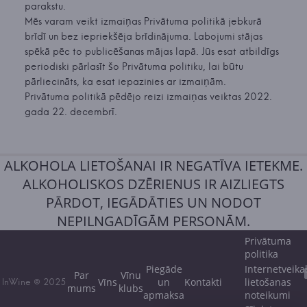
parakstu.
Mēs varam veikt izmaiņas Privātuma politikā jebkurā
brīdī un bez iepriekšēja brīdinājuma. Labojumi stājas
spēkā pēc to publicēšanas mājas lapā. Jūs esat atbildīgs
periodiski pārlasīt šo Privātuma politiku, lai būtu
pārliecināts, ka esat iepazinies ar izmaiņām.
Privātuma politikā pēdējo reizi izmaiņas veiktas 2022.
gada 22. decembrī.
ALKOHOLA LIETOŠANAI IR NEGATĪVA IETEKME.
ALKOHOLISKOS DZĒRIENUS IR AIZLIEGTS
PĀRDOT, IEGĀDĀTIES UN NODOT
NEPILNGADĪGĀM PERSONĀM.
Privātuma
politika
Piegāde
Internetveika
Par
Vīnu
Vīns
un
Kontakti
lietošanas
InWine © 2025
mums
klubs
apmaksa
noteikumi