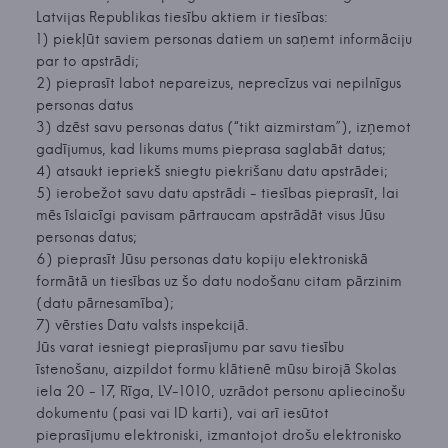
Latvijas Republikas tiesību aktiem ir tiesības:
1) piekļūt saviem personas datiem un saņemt informāciju
par to apstrādi;
2) pieprasīt labot nepareizus, neprecīzus vai nepilnīgus
personas datus
3) dzēst savu personas datus (“tikt aizmirstam”), izņemot
gadījumus, kad likums mums pieprasa saglabāt datus;
4) atsaukt iepriekš sniegtu piekrišanu datu apstrādei;
5) ierobežot savu datu apstrādi - tiesības pieprasīt, lai
mēs īslaicīgi pavisam pārtraucam apstrādāt visus Jūsu
personas datus;
6) pieprasīt Jūsu personas datu kopiju elektroniskā
formātā un tiesības uz šo datu nodošanu citam pārzinim
(datu pārnesamība);
7) vērsties Datu valsts inspekcijā.
Jūs varat iesniegt pieprasījumu par savu tiesību
īstenošanu, aizpildot formu klātienē mūsu birojā Skolas
iela 20 - 17, Rīga, LV-1010, uzrādot personu apliecinošu
dokumentu (pasi vai ID karti), vai arī iesūtot
pieprasījumu elektroniski, izmantojot drošu elektronisko