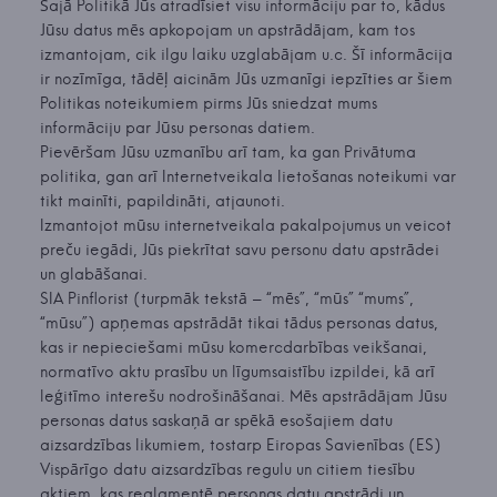
Šajā Politikā Jūs atradīsiet visu informāciju par to, kādus
Jūsu datus mēs apkopojam un apstrādājam, kam tos
izmantojam, cik ilgu laiku uzglabājam u.c. Šī informācija
ir nozīmīga, tādēļ aicinām Jūs uzmanīgi iepzīties ar šiem
Politikas noteikumiem pirms Jūs sniedzat mums
informāciju par Jūsu personas datiem.
Pievēršam Jūsu uzmanību arī tam, ka gan Privātuma
politika, gan arī Internetveikala lietošanas noteikumi var
tikt mainīti, papildināti, atjaunoti.
Izmantojot mūsu internetveikala pakalpojumus un veicot
preču iegādi, Jūs piekrītat savu personu datu apstrādei
un glabāšanai.
SIA Pinflorist (turpmāk tekstā – “mēs”, “mūs” “mums”,
“mūsu”) apņemas apstrādāt tikai tādus personas datus,
kas ir nepieciešami mūsu komercdarbības veikšanai,
normatīvo aktu prasību un līgumsaistību izpildei, kā arī
leģitīmo interešu nodrošināšanai. Mēs apstrādājam Jūsu
personas datus saskaņā ar spēkā esošajiem datu
aizsardzības likumiem, tostarp Eiropas Savienības (ES)
Vispārīgo datu aizsardzības regulu un citiem tiesību
aktiem, kas reglamentē personas datu apstrādi un