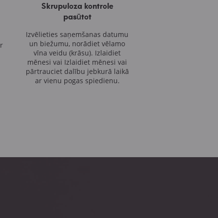
Skrupuloza kontrole
pasūtot
Izvēlieties saņemšanas datumu
un biežumu,
norādiet vēlamo
r
vīna
veidu (krāsu). Izlaidiet
mēnesi vai
Izlaidiet mēnesi vai
pārtrauciet dalību jebkurā laikā
ar vienu pogas spiedienu.