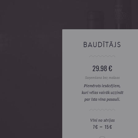
BAUDĪTĀJS
29.98 €
Saņemšana bez maksas
Piemērots iesācējiem,
kuri vēlas vairāk uzzināt
par īsta vīna pasauli.
Vīni no sērijas
7 €
15 €