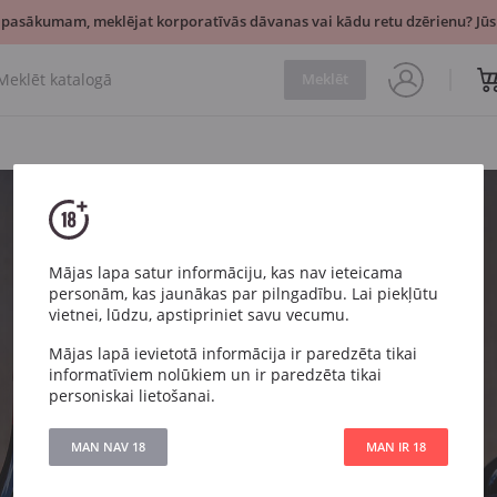
 pasākumam, meklējat korporatīvās dāvanas vai kādu retu dzērienu? Jūsu
Meklēt
Mājas lapa satur informāciju, kas nav ieteicama
personām, kas jaunākas par pilngadību. Lai piekļūtu
Vīnu klubs
vietnei, lūdzu, apstipriniet savu vecumu.
Mājas lapā ievietotā informācija ir paredzēta tikai
informatīviem nolūkiem un ir paredzēta tikai
Ik mēnesi saņemiet trīs vīnu izlasi
personiskai lietošanai.
atbilstoši jūsu gaumei
(no 30 € в mēnesī par visu)
MAN NAV 18
MAN IR 18