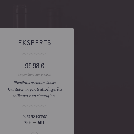
EKSPERTS
99.98 €
Saņemšana bez maksas
Piemērots premium klases
kvalitātes un pārsteidzošu garšas
salikumu vīna cienītājiem.
Vīni no sērijas
25 €
50 €