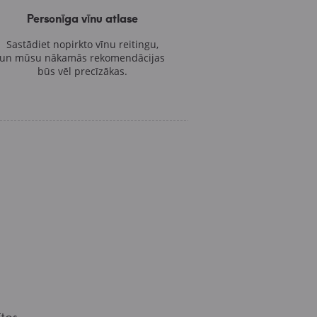
Personīga vīnu atlase
Sastādiet nopirkto vīnu reitingu,
un mūsu nākamās rekomendācijas
būs vēl precīzākas.
t