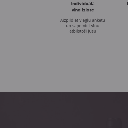
Individuālā
vīna izlase
Aizpildiet vieglu anketu
un saņemiet vīnu
atbilstoši jūsu