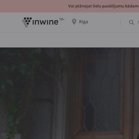
Vai plānojat lielu pasūtījumu kādam
18+
Riga
Tiks parādīta informācija par vīnu izvēli un
saņemšanu par izvēlēto pilsētu.
JĀ, TIEŠI TĀ
IZVĒLIES CITU