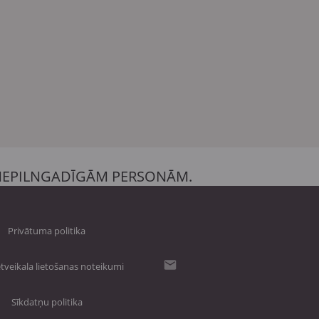
 NEPILNGADĪGĀM PERSONĀM.
Privātuma politika
tveikala lietošanas noteikumi
Sīkdatņu politika