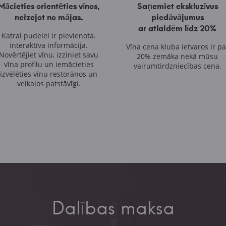
Mācieties orientēties vīnos,
Saņemiet ekskluzīvus
neizejot no mājas.
piedāvājumus
ar atlaidēm līdz 20%
Katrai pudelei ir pievienota.
interaktīva informācija.
Vīna cena kluba
ietvaros ir pa
Novērtējiet vīnu, izziniet savu
20% zemāka nekā mūsu
vīna
profilu un iemācieties
vairumtirdzniecības cena.
izvēlēties vīnu
restorānos un
veikalos patstāvīgi.
Dalības maksa