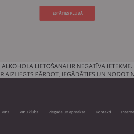
IESTĀTIES KLUBĀ
ALKOHOLA LIETOŠANAI IR NEGATĪVA IETEKME.
IR AIZLIEGTS PĀRDOT, IEGĀDĀTIES UN NODOT
Vīns
Vīnu klubs
Piegāde un apmaksa
Kontakti
Interne