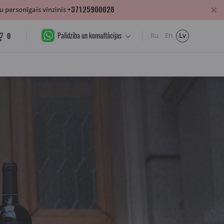
+37125900028
 personīgais vīnzinis
Palīdzība un konsultācijas
0
Ru
En
Lv