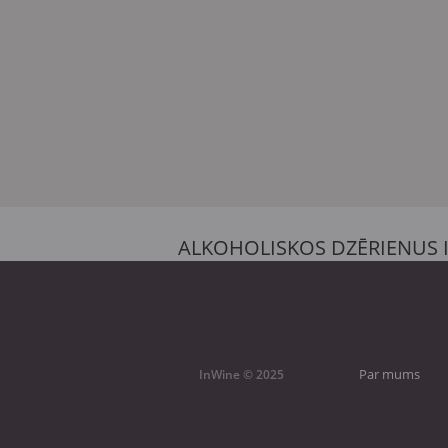
ALKOHOLISKOS DZĒRIENUS 
Par mums
InWine © 2025