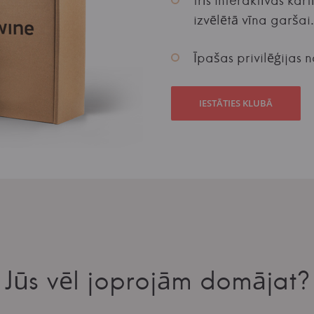
trīs interaktīvas kart
izvēlētā vīna garšai.
Īpašas privilēģijas 
IESTĀTIES KLUBĀ
Jūs vēl joprojām domājat?