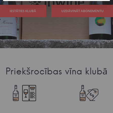
IESTĀTIES KLUBĀ
UZDĀVINĀT ABONEMENTU
Priekšrocības
vīna klubā