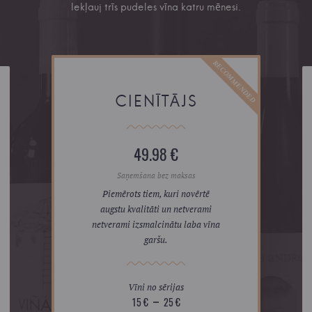
Iekļauj trīs pudeles vīna katru mēnesi.
CIENĪTĀJS
49.98 €
Saņemšana bez maksas
Piemērots tiem, kuri novērtē
augstu kvalitāti un netverami
netverami izsmalcinātu laba vīna
garšu.
Vīni no sērijas
15 €
25 €