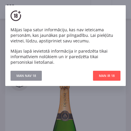
18+
0
Sparkling
Mājas lapa satur informāciju, kas nav ieteicama
personām, kas jaunākas par pilngadību. Lai piekļūtu
vietnei, lūdzu, apstipriniet savu vecumu.
Filtri
ATJAUNOT
Mājas lapā ievietotā informācija ir paredzēta tikai
informatīviem nolūkiem un ir paredzēta tikai
personiskai lietošanai.
Meklēt
MAN NAV 18
MAN IR 18
Visi
IELIKT GROZĀ