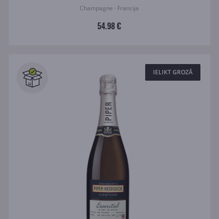
Champagne · Francija
54.98 €
IELIKT GROZĀ