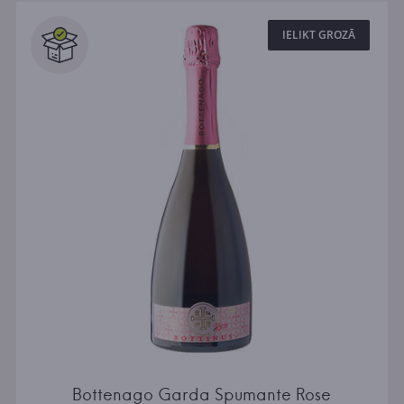
IELIKT GROZĀ
Bottenago Garda Spumante Rose