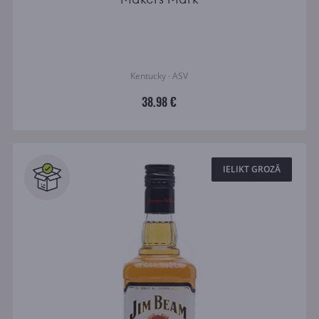
Kentucky · ASV
38.98 €
IELIKT GROZĀ