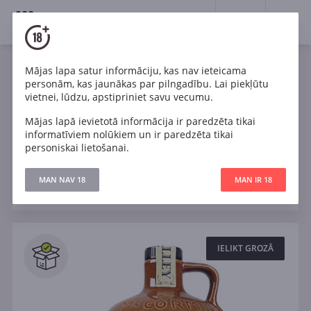
18+
0
Spirits
Viskijs
Mājas lapa satur informāciju, kas nav ieteicama
personām, kas jaunākas par pilngadību. Lai piekļūtu
Viss viskijs
Īrija
Japāna
Skotija
vietnei, lūdzu, apstipriniet savu vecumu.
Mājas lapā ievietotā informācija ir paredzēta tikai
Blended
informatīviem nolūkiem un ir paredzēta tikai
personiskai lietošanai.
Filtri
MAN NAV 18
MAN IR 18
ATJAUNOT
Meklēt
Visi
IELIKT GROZĀ