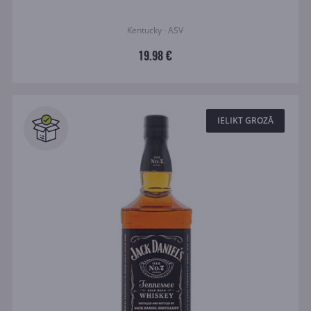
Kentucky · ASV
19.98 €
IELIKT GROZĀ