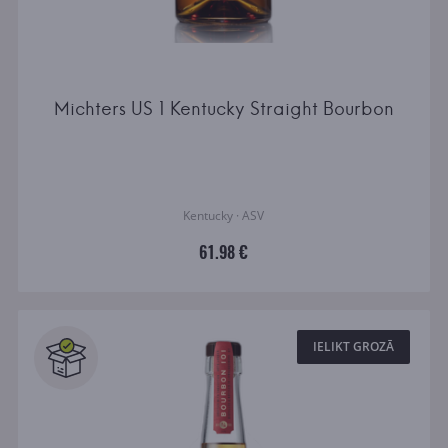
Michters US 1 Kentucky Straight Bourbon
Kentucky · ASV
61.98 €
IELIKT GROZĀ