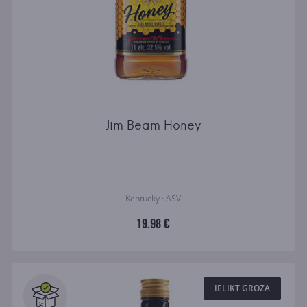
Jim Beam Honey
Kentucky · ASV
19.98 €
IELIKT GROZĀ