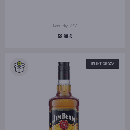
Kentucky · ASV
59.98 €
IELIKT GROZĀ