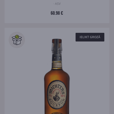
· ASV
60.98 €
IELIKT GROZĀ