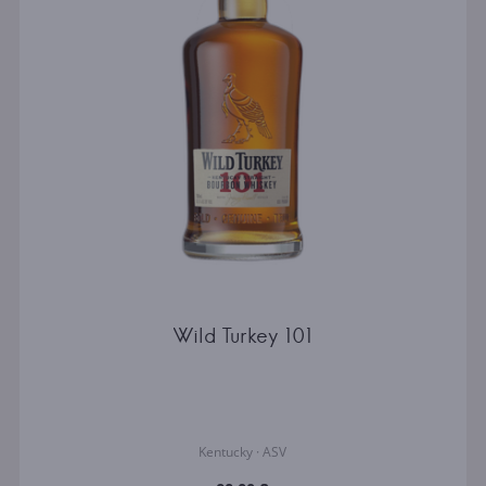
Wild Turkey 101
Kentucky · ASV