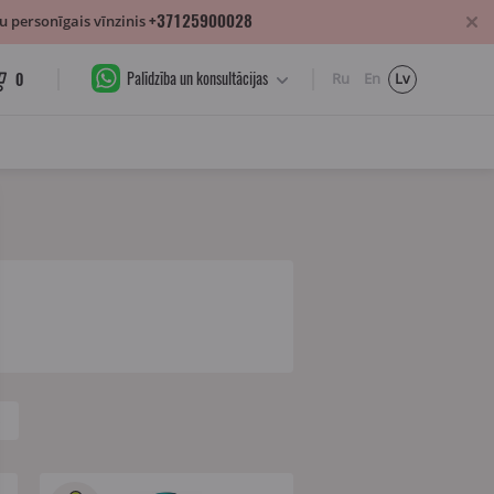
+37125900028
 personīgais vīnzinis
Palīdzība un konsultācijas
0
Ru
En
Lv
s