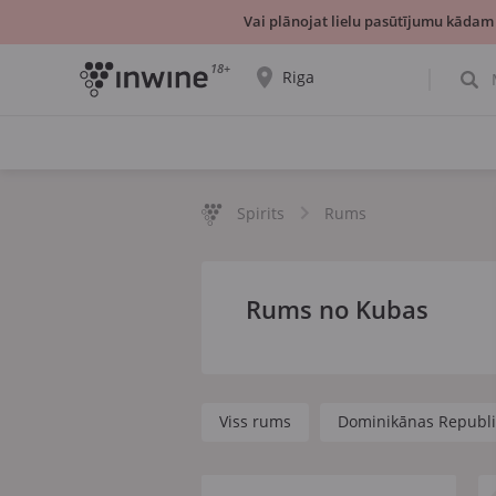
Vai plānojat lielu pasūtījumu kādam
18+
Riga
Tiks parādīta informācija par vīnu izvēli un
saņemšanu par izvēlēto pilsētu.
JĀ, TIEŠI TĀ
IZVĒLIES CITU
Spirits
Rums
Rums no Kubas
Viss rums
Dominikānas Republi