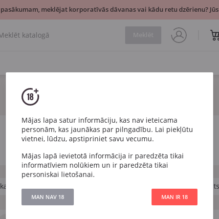
 pasākumam, meklējat korporatīvās dāvanas vai kādu retu dzērienu? Jūsu
Meklēt
Mājas lapa satur informāciju, kas nav ieteicama
personām, kas jaunākas par pilngadību. Lai piekļūtu
vietnei, lūdzu, apstipriniet savu vecumu.
Mājas lapā ievietotā informācija ir paredzēta tikai
informatīviem nolūkiem un ir paredzēta tikai
personiskai lietošanai.
ka
Jamaika
Maurīcija
Tumšs
Zelts
Balt
MAN NAV 18
MAN IR 18