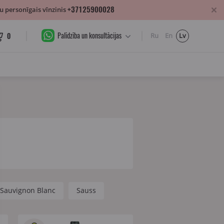
+37125900028
 personīgais vīnzinis
Palīdzība un konsultācijas
0
Ru
En
Lv
Sauvignon Blanc
Sauss