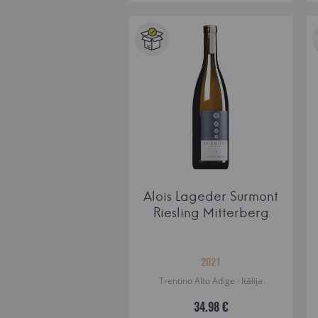
Alois Lageder Surmont
Riesling Mitterberg
2021
Trentino Alto Adige · Itālija
34.98 €