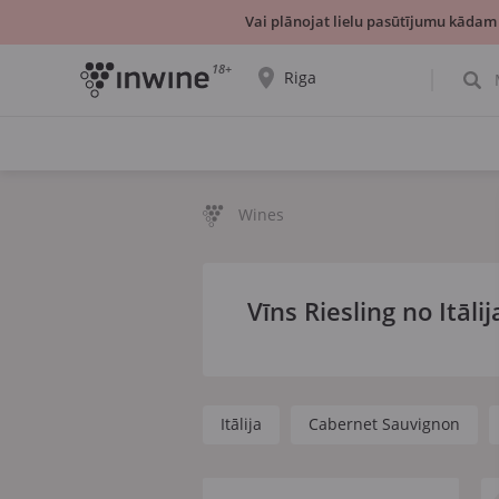
Vai plānojat lielu pasūtījumu kādam
18+
Riga
Tiks parādīta informācija par vīnu izvēli un
saņemšanu par izvēlēto pilsētu.
JĀ, TIEŠI TĀ
IZVĒLIES CITU
Wines
Vīns Riesling no Itālij
Itālija
Cabernet Sauvignon