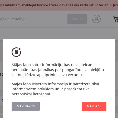
 pasākumam, meklējat korporatīvās dāvanas vai kādu retu dzērienu? Jūsu
Meklēt
Mājas lapa satur informāciju, kas nav ieteicama
personām, kas jaunākas par pilngadību. Lai piekļūtu
as
vietnei, lūdzu, apstipriniet savu vecumu.
Mājas lapā ievietotā informācija ir paredzēta tikai
informatīviem nolūkiem un ir paredzēta tikai
personiskai lietošanai.
Chardonnay
Malbec
Pinot Noir
Sangiovese
MAN NAV 18
MAN IR 18