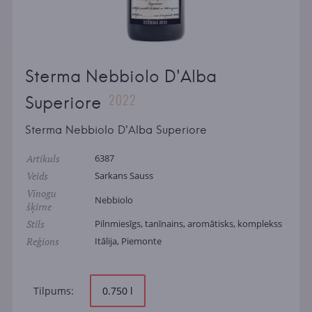
Sterma Nebbiolo D'Alba
2022
Superiore
Sterma Nebbiolo D'Alba Superiore
Artikuls
6387
Veids
Sarkans Sauss
Vīnogu
Nebbiolo
šķirne
Stils
Pilnmiesīgs, tanīnains, aromātisks, komplekss
Reģions
Itālija, Piemonte
Tilpums:
0.750 l