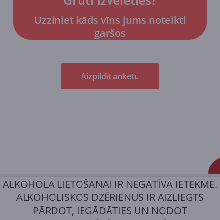
Grūti izvēlēties?
Uzziniet kāds vīns jums noteikti
garšos
Aizpildīt anketu
ALKOHOLA LIETOŠANAI IR NEGATĪVA IETEKME.
ALKOHOLISKOS DZĒRIENUS IR AIZLIEGTS
PĀRDOT, IEGĀDĀTIES UN NODOT