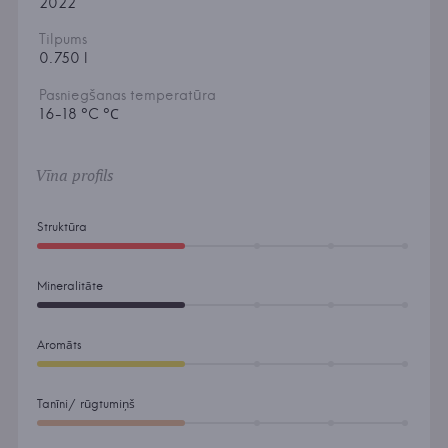
2022
Tilpums
0.750 l
Pasniegšanas temperatūra
16-18 °C °С
Vīna profils
Struktūra
Mineralitāte
Aromāts
Tanīni/ rūgtumiņš