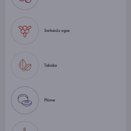
Sarkanās ogas
Tabaka
Plūme