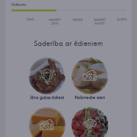
Skābums
ZEMS
AUGSTS
GANDRĪZ
VIDĒJAIS
GANDRĪZ
ZEMS
AUGSTS
Saderība ar ēdieniem
Jēra gaļas ēdieni
Nobriedie sieri