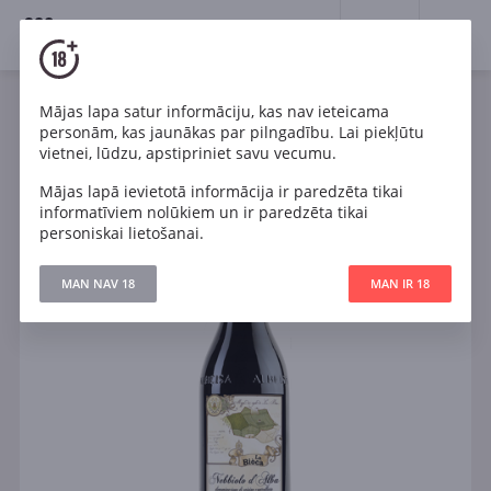
18+
0
Mājas lapa satur informāciju, kas nav ieteicama
Vīns
Sarkans
Sauss
Itālija
personām, kas jaunākas par pilngadību. Lai piekļūtu
Sterma Nebbiolo D'Alba Superiore
vietnei, lūdzu, apstipriniet savu vecumu.
Mājas lapā ievietotā informācija ir paredzēta tikai
informatīviem nolūkiem un ir paredzēta tikai
personiskai lietošanai.
MAN NAV 18
MAN IR 18