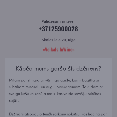
Palīdzēsim ar izvēli
+37125900028
Skolas iela 20, Rīga
«Veikals InWine»
Kāpēc mums garšo šīs dzēriens?
Miļam par stingro un vēsmīgo garšu, kas ir bagāta ar
subtīliem minerālu un augļu pieskārieniem. Tajā dominē
svaigu ķiršu un kanēļa notis, kas veido sevišķu pilnības
sajūtu.
Dzēriens atspoguļo tumši sarkanu nokrāsu, kas liecina par