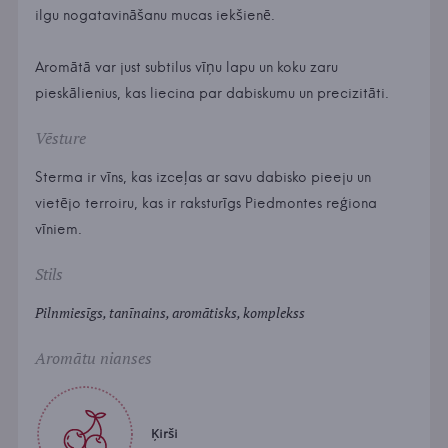
ilgu nogatavināšanu mucas iekšienē.
Aromātā var just subtilus vīņu lapu un koku zaru
pieskālienius, kas liecina par dabiskumu un precizitāti.
Vēsture
Sterma ir vīns, kas izceļas ar savu dabisko pieeju un
vietējo terroiru, kas ir raksturīgs Piedmontes reģiona
vīniem.
Stils
Pilnmiesīgs, tanīnains, aromātisks, komplekss
Aromātu nianses
Ķirši