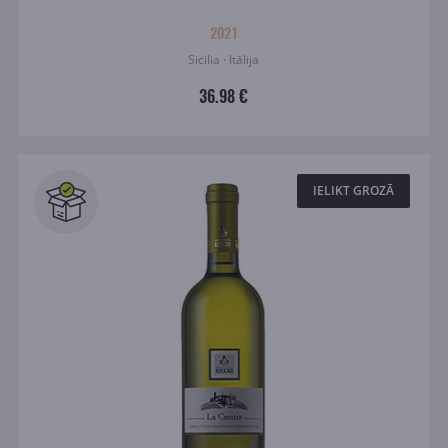
2021
Sicilia · Itālija
36.98 €
IELIKT GROZĀ