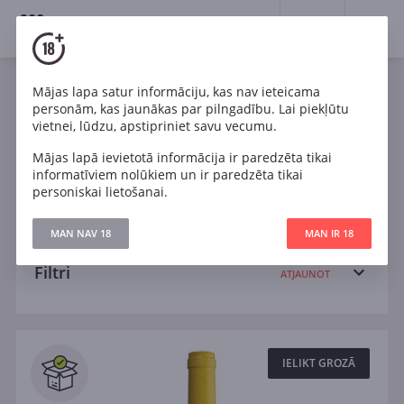
18+
0
Wines
Mājas lapa satur informāciju, kas nav ieteicama
personām, kas jaunākas par pilngadību. Lai piekļūtu
Itālija
Cabernet Sauvignon
Malbec
vietnei, lūdzu, apstipriniet savu vecumu.
Mājas lapā ievietotā informācija ir paredzēta tikai
Pinot Noir
Riesling
Sangiovese
informatīviem nolūkiem un ir paredzēta tikai
personiskai lietošanai.
Sauvignon Blanc
Sauss
Pussauss
MAN NAV 18
MAN IR 18
Filtri
ATJAUNOT
Meklēt
Visi
IELIKT GROZĀ