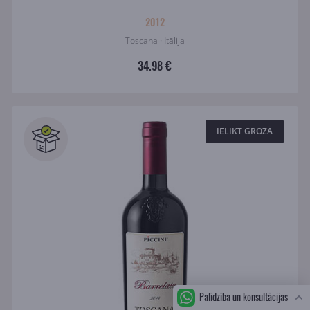
2012
Toscana · Itālija
34.98 €
IELIKT GROZĀ
Palīdzība un konsultācijas