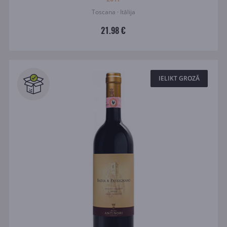
Toscana · Itālija
21.98 €
IELIKT GROZĀ