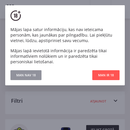
18+
0
Wines
Mājas lapa satur informāciju, kas nav ieteicama
personām, kas jaunākas par pilngadību. Lai piekļūtu
Itālija
Cabernet Sauvignon
Chardonnay
vietnei, lūdzu, apstipriniet savu vecumu.
Mājas lapā ievietotā informācija ir paredzēta tikai
Malbec
Pinot Noir
Riesling
informatīviem nolūkiem un ir paredzēta tikai
personiskai lietošanai.
Sauvignon Blanc
Sauss
Pussauss
MAN NAV 18
MAN IR 18
Pussalds
Salds
Filtri
ATJAUNOT
Meklēt
Visi
IELIKT GROZĀ