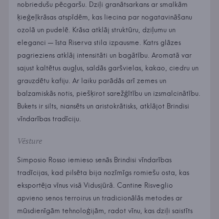
nobriedušu pēcgaršu. Dziļi granātsarkans ar smalkām
ķieģeļkrāsas atspīdēm, kas liecina par nogatavināšanu
ozolā un pudelē. Krāsa atklāj struktūru, dziļumu un
eleganci — īsta Riserva stila izpausme. Katrs glāzes
pagrieziens atklāj intensitāti un bagātību. Aromatā var
sajust kaltētus augļus, saldās garšvielas, kakao, ciedru un
grauzdētu kafiju. Ar laiku parādās arī zemes un
balzamiskās notis, piešķirot sarežģītību un izsmalcinātību.
Bukets ir silts, niansēts un aristokrātisks, atklājot Brindisi
vīndarības tradīciju.
Vēsture
Simposio Rosso iemieso senās Brindisi vīndarības
tradīcijas, kad pilsēta bija nozīmīgs romiešu osta, kas
eksportēja vīnus visā Vidusjūrā. Cantine Risveglio
apvieno senos terroirus un tradicionālās metodes ar
mūsdienīgām tehnoloģijām, radot vīnu, kas dziļi saistīts