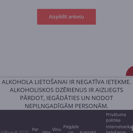
Aizpildīt anketu
ALKOHOLA LIETOŠANAI IR NEGATĪVA IETEKME.
ALKOHOLISKOS DZĒRIENUS IR AIZLIEGTS
PĀRDOT, IEGĀDĀTIES UN NODOT
NEPILNGADĪGĀM PERSONĀM.
Privātuma
politika
Piegāde
Internetveika
Par
Vīnu
Vīns
un
Kontakti
lietošanas
InWine © 2025