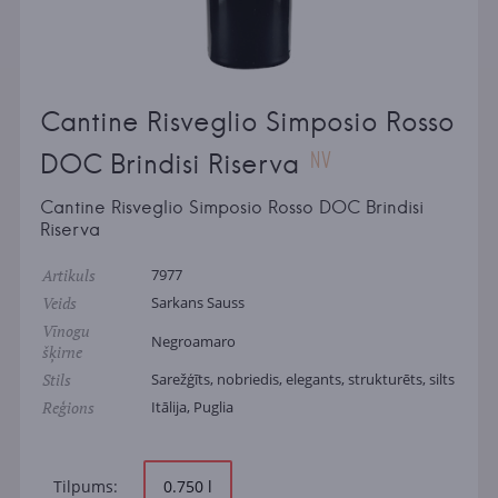
Cantine Risveglio Simposio Rosso
NV
DOC Brindisi Riserva
Cantine Risveglio Simposio Rosso DOC Brindisi
Riserva
Artikuls
7977
Veids
Sarkans Sauss
Vīnogu
Negroamaro
šķirne
Stils
Sarežģīts, nobriedis, elegants, strukturēts, silts
Reģions
Itālija, Puglia
Tilpums:
0.750 l