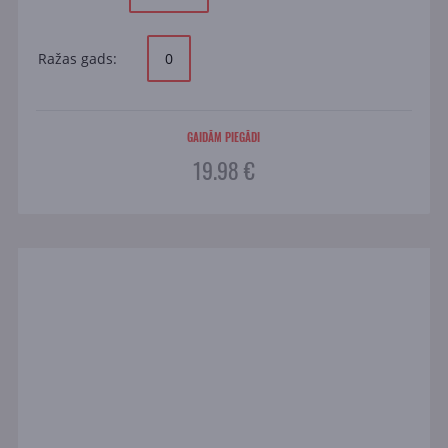
Ražas gads:
0
GAIDĀM PIEGĀDI
19.98 €