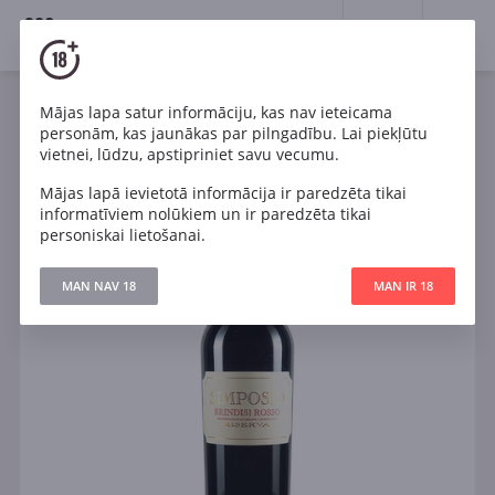
18+
0
Mājas lapa satur informāciju, kas nav ieteicama
Vīns
Sarkans
Sauss
Itālija
personām, kas jaunākas par pilngadību. Lai piekļūtu
Cantine Risveglio Simposio Rosso DOC Brindisi Riserva
vietnei, lūdzu, apstipriniet savu vecumu.
Mājas lapā ievietotā informācija ir paredzēta tikai
informatīviem nolūkiem un ir paredzēta tikai
personiskai lietošanai.
MAN NAV 18
MAN IR 18