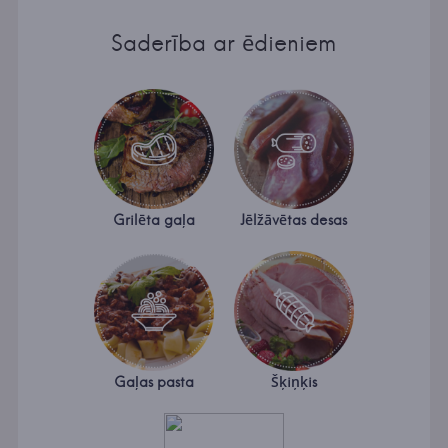
Saderība ar ēdieniem
Grilēta gaļa
Jēlžāvētas desas
Gaļas pasta
Šķiņķis