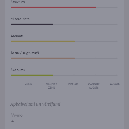
Struktūra
Mineralitāte
Aromāts
Tanīni/ rūgtumiņš
Skābums
ZEMS
AUGSTS
GANDRĪZ
VIDĒJAIS
GANDRĪZ
ZEMS
AUGSTS
Apbalvojumi un vērtējumi
Vivino
4