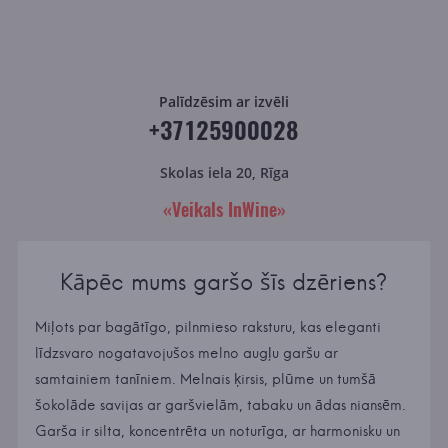
Palīdzēsim ar izvēli
+37125900028
Skolas iela 20, Rīga
«Veikals InWine»
Kāpēc mums garšo šīs dzēriens?
Miļots par bagātīgo, pilnmieso raksturu, kas eleganti
līdzsvaro nogatavojušos melno augļu garšu ar
samtainiem tanīniem. Melnais ķirsis, plūme un tumšā
šokolāde savijas ar garšvielām, tabaku un ādas niansēm.
Garša ir silta, koncentrēta un noturīga, ar harmonisku un