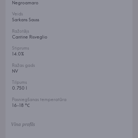
Negroamaro
Veids
Sarkans Sauss
Ražotājs
Cantine Risveglio
Stiprums
14.0%
Ražas gads
NV
Tilpums
0.750 l
Pasniegšanas temperatūra
16-18 °С
Vīna profils