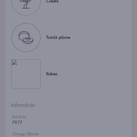
Ciedrs
Tumšā plūme
Kakao
Informācija
Artikuls
7977
Vīnogu šķirne