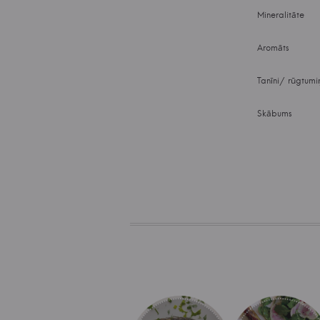
Mineralitāte
Aromāts
Tanīni/ rūgtumi
Skābums