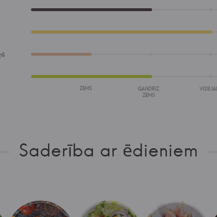
ņš
ZEMS
GANDRĪZ
VIDĒJA
ZEMS
Saderība ar ēdieniem