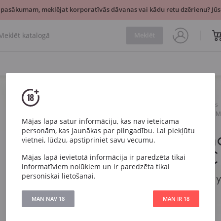
 pasākumam, meklējat korporatīvās dāvanas vai kādu retu dzērienu? Jūsu
Meklēt
Vīns
Balts
Sauss
Planeta Chardonnay Sicilia 
Mājas lapa satur informāciju, kas nav ieteicama
personām, kas jaunākas par pilngadību. Lai piekļūtu
Planeta Ch
vietnei, lūdzu, apstipriniet savu vecumu.
Menfi DOC
Mājas lapā ievietotā informācija ir paredzēta tikai
informatīviem nolūkiem un ir paredzēta tikai
personiskai lietošanai.
Planeta Chardonnay
MAN NAV 18
MAN IR 18
Artikuls
191
Veids
Balts Sauss