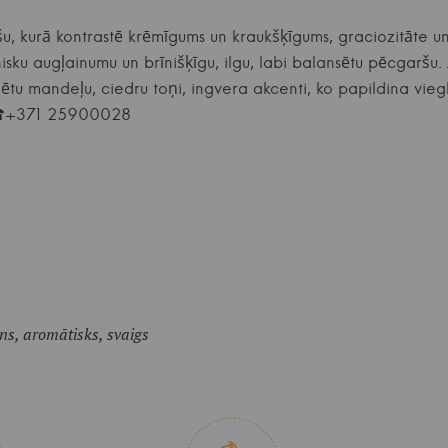
, kurā kontrastē krēmīgums un kraukšķīgums, graciozitāte u
isku augļainumu un brīnišķīgu, ilgu, labi balansētu pēcgarš
ētu mandeļu, ciedru toņi, ingvera akcenti, ko papildina viegl
e ☎+371 25900028
ins, aromātisks, svaigs