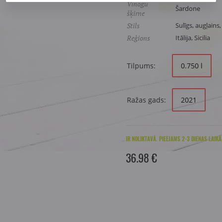
Vīnogu
Šardone
šķirne
Stils
Sulīgs, augļains
Reģions
Itālija, Sicilia
Tilpums:
0.750 l
Ražas gads:
2021
IR NOLIKTAVĀ. PIEEJAMS 2-3 DIENAS LAIKĀ
36.98 €