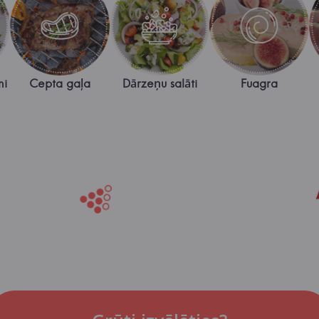
ni
Cepta gaļa
Dārzeņu salāti
Fuagra