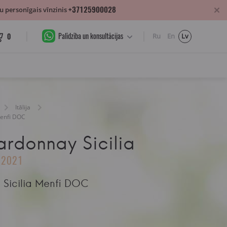
+37125900028
 personīgais vīnzinis
Palīdzība un konsultācijas
0
Ru
En
Lv
Itālija
Menfi DOC
ardonnay Sicilia
2021
 Sicilia Menfi DOC