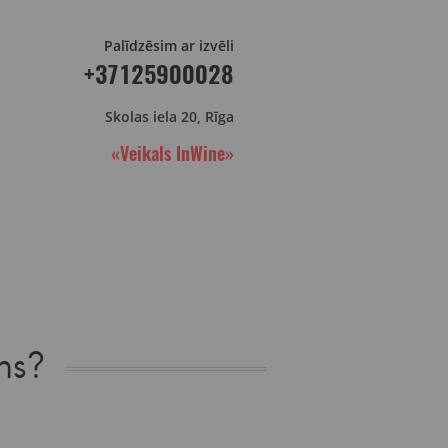
Palīdzēsim ar izvēli
+37125900028
Skolas iela 20, Rīga
«Veikals InWine»
ns?