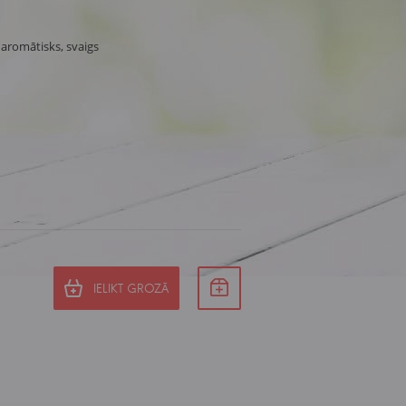
, aromātisks, svaigs
IELIKT GROZĀ