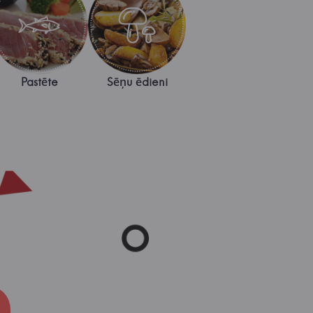
Pastēte
Sēņu ēdieni