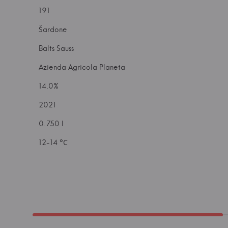
191
Šardone
Balts Sauss
Azienda Agricola Planeta
14.0%
2021
0.750 l
12-14 °С