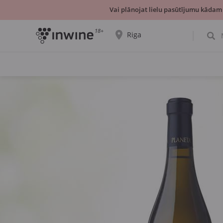
Vai plānojat lielu pasūtījumu kādam
18+
Riga
Tiks parādīta informācija par vīnu izvēli un
saņemšanu par izvēlēto pilsētu.
JĀ, TIEŠI TĀ
IZVĒLIES CITU