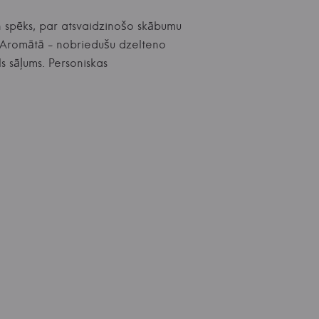
n spēks, par atsvaidzinošo skābumu
u. Aromātā - nobriedušu dzelteno
s sāļums. Personiskas