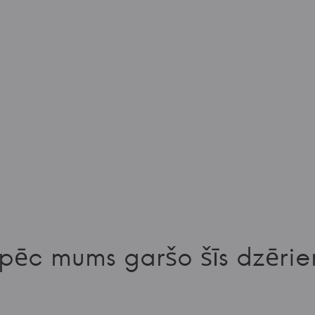
pēc mums garšo šīs dzērie