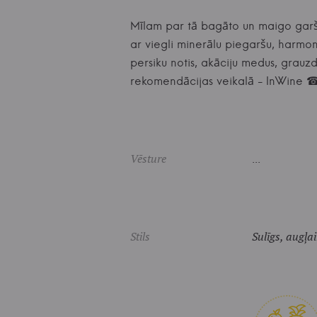
Mīlam par tā bagāto un maigo garšu
ar viegli minerālu piegaršu, harmon
persiku notis, akāciju medus, grauzd
rekomendācijas veikalā - InWin
Vēsture
...
Stils
Sulīgs, augļa