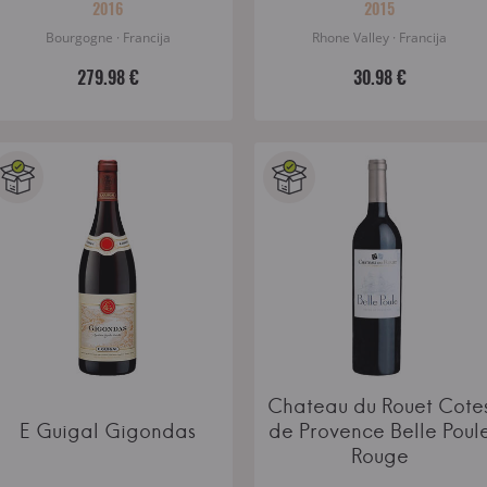
2016
2015
Bourgogne · Francija
Rhone Valley · Francija
279.98 €
30.98 €
Chateau du Rouet Cote
E Guigal Gigondas
de Provence Belle Poul
Rouge