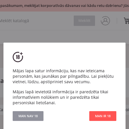
 pasākumam, meklējat korporatīvās dāvanas vai kādu retu dzērienu? Jūsu
Meklēt
Mājas lapa satur informāciju, kas nav ieteicama
personām, kas jaunākas par pilngadību. Lai piekļūtu
jas
vietnei, lūdzu, apstipriniet savu vecumu.
Mājas lapā ievietotā informācija ir paredzēta tikai
informatīviem nolūkiem un ir paredzēta tikai
personiskai lietošanai.
Cabernet Sauvignon
Chardonnay
Malbec
Pinot Noi
MAN NAV 18
MAN IR 18