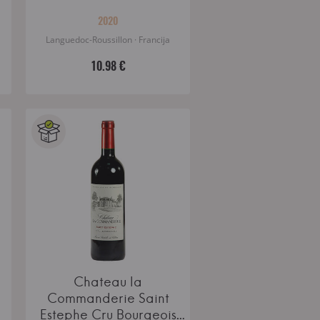
2020
Languedoc-Roussillon · Francija
10.98 €
Chateau la
Commanderie Saint
Estephe Cru Bourgeois