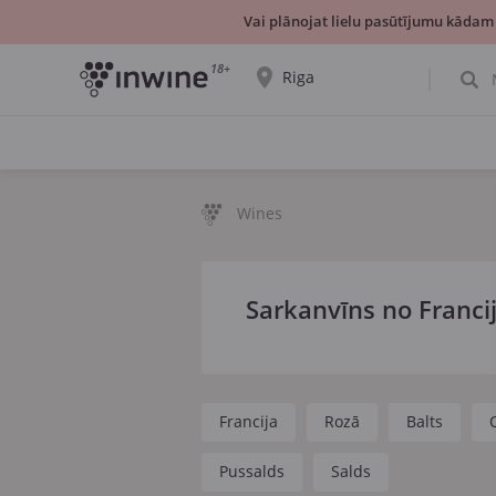
Vai plānojat lielu pasūtījumu kādam
18+
Riga
Tiks parādīta informācija par vīnu izvēli un
saņemšanu par izvēlēto pilsētu.
JĀ, TIEŠI TĀ
IZVĒLIES CITU
Wines
Sarkanvīns no Franci
Francija
Rozā
Balts
Pussalds
Salds