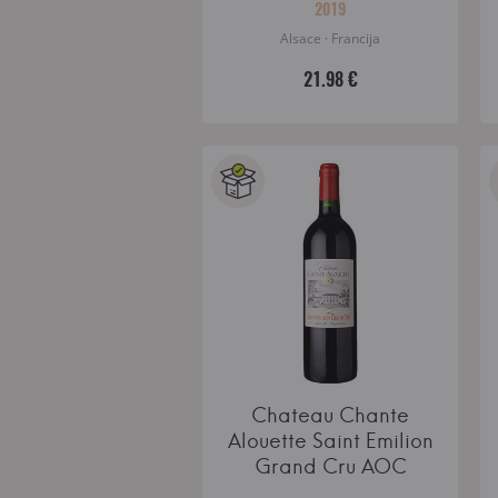
2019
Alsace · Francija
21.98 €
Chateau Chante
Alouette Saint Emilion
Grand Cru AOC