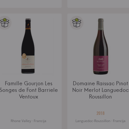
Famille Gourjon Les
Domaine Raissac Pinot
Songes de Font Barriele
Noir Merlot Languedoc
Ventoux
Roussillon
2018
Rhone Valley · Francija
Languedoc-Roussillon · Francija