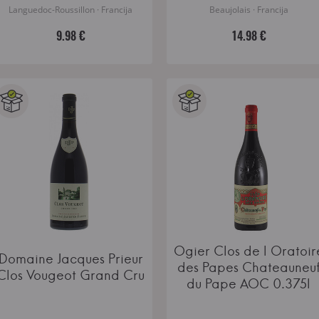
Languedoc-Roussillon · Francija
Beaujolais · Francija
9.98 €
14.98 €
Ogier Clos de l Oratoir
Domaine Jacques Prieur
des Papes Chateauneu
Clos Vougeot Grand Cru
du Pape AOC 0.375l