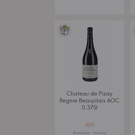
Chateau de Pizay
Regnie Beaujolais AOC
0.375l
2019
Beaujolais · Francija