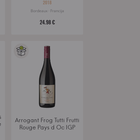
2018
Bordeaux · Francija
24.98 €
s
Arrogant Frog Tutti Frutti
e
Rouge Pays d Oc IGP