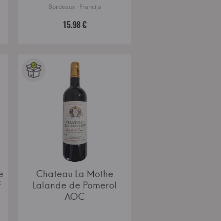
Bordeaux · Francija
15.98 €
e
Chateau La Mothe
f
Lalande de Pomerol
AOC