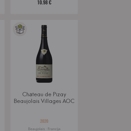
10.98 €
Chаteau de Pizay
Beaujolais Villages AOC
2020
Beaujolais · Francija