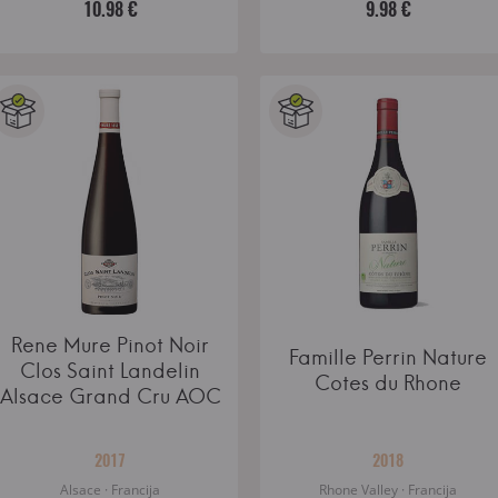
10.98 €
9.98 €
Rene Mure Pinot Noir
Famille Perrin Nature
Clos Saint Landelin
Cotes du Rhone
Alsace Grand Cru AOC
2017
2018
Alsace · Francija
Rhone Valley · Francija