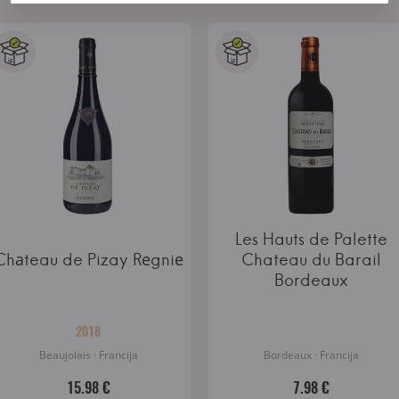
Les Hauts de Palette
Chateau du Barail
Chаteau de Pizay Rеgniе
Bordeaux
2018
Beaujolais · Francija
Bordeaux · Francija
15.98 €
7.98 €