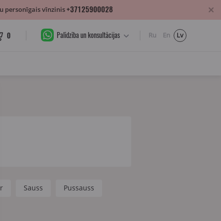
+37125900028
 personīgais vīnzinis
Palīdzība un konsultācijas
0
Ru
En
Lv
r
Sauss
Pussauss