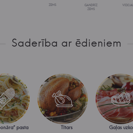
ZEMS
GANDRĪZ
VIDĒJA
ZEMS
Saderība ar ēdieniem
bonāra” pasta
Tītars
Gaļas uzk