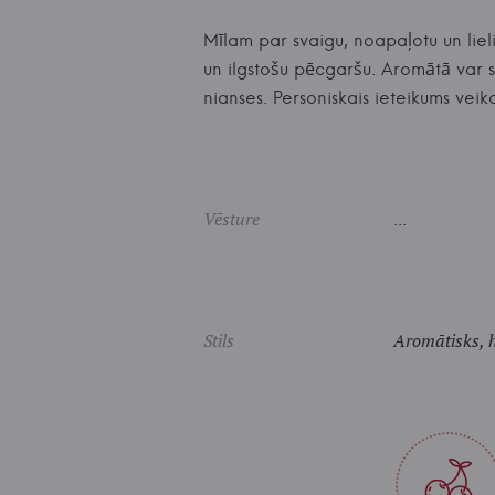
Mīlam par svaigu, noapaļotu un lie
un ilgstošu pēcgaršu. Aromātā var s
nianses. Personiskais ieteikums v
Vēsture
...
Stils
Aromātisks, h