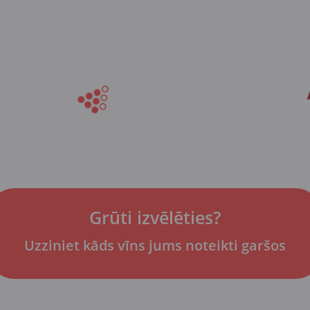
Grūti izvēlēties?
Uzziniet kāds vīns jums noteikti garšos