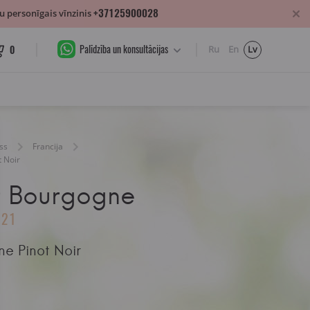
+37125900028
 personīgais vīnzinis
Palīdzība un konsultācijas
0
Ru
En
Lv
ss
Francija
t Noir
ur Bourgogne
021
ne Pinot Noir