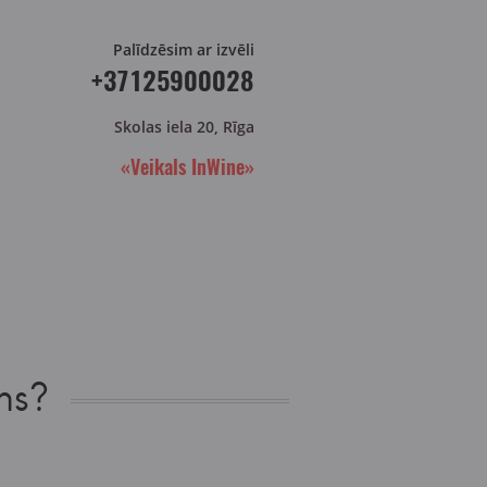
Palīdzēsim ar izvēli
+37125900028
Skolas iela 20, Rīga
«Veikals InWine»
ns?