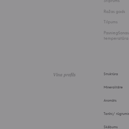
Stiprums
Ražas gads
Tilpums
Pasniegšanas
temperatūra
Vīna profils
Struktūra
Mineralitāte
Aromāts
Tanīni/ rūgtumi
Skābums