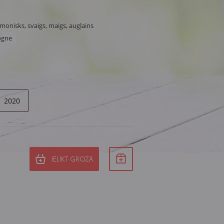
monisks, svaigs, maigs, augļains
ogne
2020
IELIKT GROZĀ