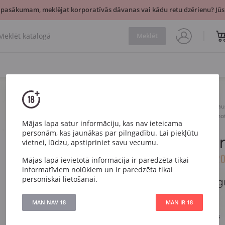
 pasākumam, meklējat korporatīvās dāvanas vai kādu retu dzērienu? Jūsu
Meklēt
Vīns
Sarkans
Sau
Louis Latour Bourgogne Pino
Mājas lapa satur informāciju, kas nav ieteicama
personām, kas jaunākas par pilngadību. Lai piekļūtu
Louis Lato
vietnei, lūdzu, apstipriniet savu vecumu.
Pinot Noir
2
Mājas lapā ievietotā informācija ir paredzēta tikai
informatīviem nolūkiem un ir paredzēta tikai
personiskai lietošanai.
Louis Latour Bourgog
MAN NAV 18
MAN IR 18
Artikuls
3725
Veids
Sarkans Sauss