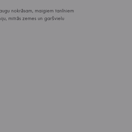
ršaugu nokrāsam, maigiem tanīniem
iju, mitrās zemes un garšvielu