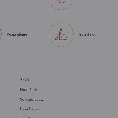
Melnā plūme
Garšvielas
3725
Pinot Noir
Sarkans Sauss
Louis Latour