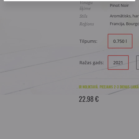
Vīnogu
Pinot Noir
šķirne
Stils
Aromātisks, har
Reģions
Francija, Bourg
Tilpums:
0.750 l
Ražas gads:
2021
IR NOLIKTAVĀ. PIEEJAMS 2-3 DIENAS LAIKĀ
22.98 €