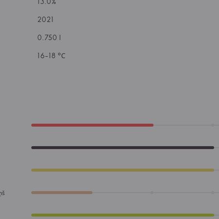
13.0%
2021
0.750 l
16-18 °С
ņš