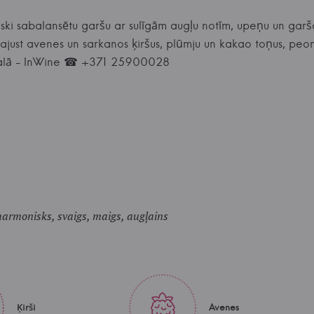
liski sabalansētu garšu ar sulīgām augļu notīm, upeņu un ga
ajust avenes un sarkanos ķiršus, plūmju un kakao toņus, peon
eikalā - InWine ☎ +371 25900028
armonisks, svaigs, maigs, augļains
Ķirši
Avenes