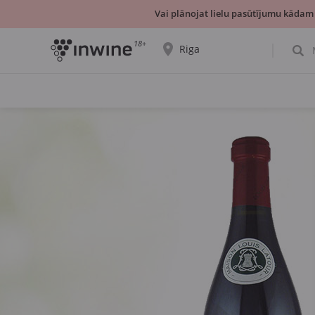
Vai plānojat lielu pasūtījumu kādam
18+
Riga
Tiks parādīta informācija par vīnu izvēli un
saņemšanu par izvēlēto pilsētu.
JĀ, TIEŠI TĀ
IZVĒLIES CITU