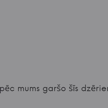
pēc mums garšo šīs dzērie