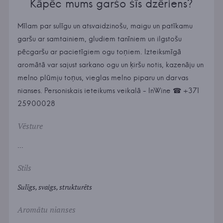
Kāpēc mums garšo šīs dzēriens?
Mīlam par sulīgu un atsvaidzinošu, maigu un patīkamu
garšu ar samtainiem, gludiem tanīniem un ilgstošu
pēcgaršu ar pacietīgiem ogu toņiem. Izteiksmīgā
aromātā var sajust sarkano ogu un ķiršu notis, kazenāju un
melno plūmju toņus, vieglas melno piparu un darvas
nianses. Personiskais ieteikums veikalā - InWine ☎ +371
25900028
Vēsture
...
Stils
Sulīgs, svaigs, strukturēts
Aromātu nianses