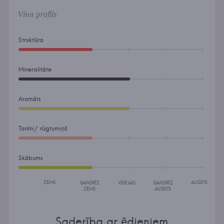
Vīna profils
Struktūra
Mineralitāte
Aromāts
Tanīni/ rūgtumiņš
Skābums
ZEMS
AUGSTS
GANDRĪZ
VIDĒJAIS
GANDRĪZ
ZEMS
AUGSTS
Saderība ar ēdieniem