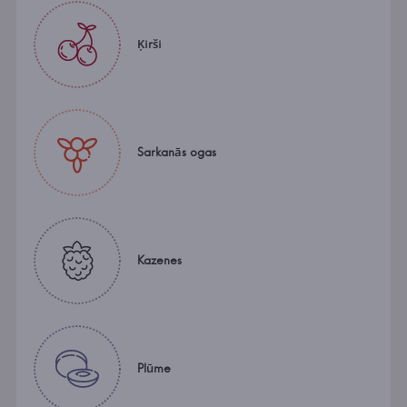
Ķirši
Sarkanās ogas
Kazenes
Plūme