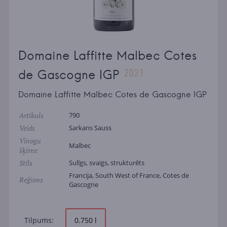
Domaine Laffitte Malbec Cotes
2021
de Gascogne IGP
Domaine Laffitte Malbec Cotes de Gascogne IGP
Artikuls
790
Veids
Sarkans Sauss
Vīnogu
Malbec
šķirne
Stils
Sulīgs, svaigs, strukturēts
Francija, South West of France, Cotes de
Reģions
Gascogne
Tilpums:
0.750 l