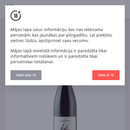
18+
0
Mājas lapa satur informāciju, kas nav ieteicama
Vīns
Sarkans
Sauss
Francija
personām, kas jaunākas par pilngadību. Lai piekļūtu
Domaine Laffitte Malbec Cotes de Gascogne IGP
vietnei, lūdzu, apstipriniet savu vecumu.
Mājas lapā ievietotā informācija ir paredzēta tikai
informatīviem nolūkiem un ir paredzēta tikai
personiskai lietošanai.
MAN NAV 18
MAN IR 18