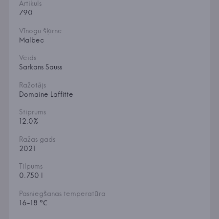
Artikuls
790
Vīnogu šķirne
Malbec
Veids
Sarkans Sauss
Ražotājs
Domaine Laffitte
Stiprums
12.0%
Ražas gads
2021
Tilpums
0.750 l
Pasniegšanas temperatūra
16-18 °С