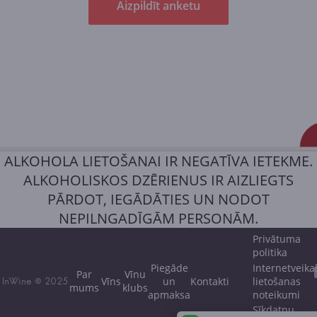
Aizpildīt anketu
ALKOHOLA LIETOŠANAI IR NEGATĪVA IETEKME.
ALKOHOLISKOS DZĒRIENUS IR AIZLIEGTS
PĀRDOT, IEGĀDĀTIES UN NODOT
NEPILNGADĪGĀM PERSONĀM.
Privātuma
politika
Piegāde
Internetveika
Par
Vīnu
Vīns
un
Kontakti
lietošanas
InWine © 2025
mums
klubs
apmaksa
noteikumi
Sīkdatņu