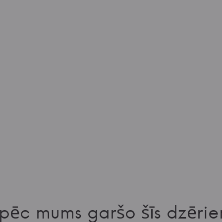
pēc mums garšo šīs dzērie