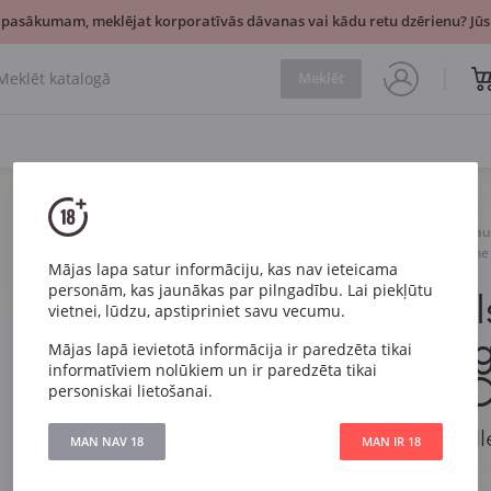
 pasākumam, meklējat korporatīvās dāvanas vai kādu retu dzērienu? Jūsu
Meklēt
Vīns
Sarkans
Sau
Perrin et Fils La Vieille Fe
Mājas lapa satur informāciju, kas nav ieteicama
personām, kas jaunākas par pilngadību. Lai piekļūtu
Perrin et Fil
vietnei, lūdzu, apstipriniet savu vecumu.
Ferme Roug
Mājas lapā ievietotā informācija ir paredzēta tikai
informatīviem nolūkiem un ir paredzēta tikai
Ventoux A
personiskai lietošanai.
Perrin et Fils La Vie
MAN NAV 18
MAN IR 18
Ventoux AOC