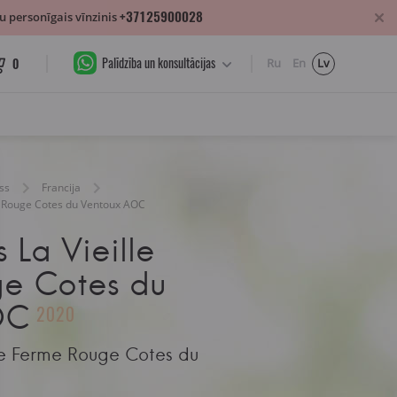
+37125900028
 personīgais vīnzinis
Palīdzība un konsultācijas
0
Ru
En
Lv
ss
Francija
rme Rouge Cotes du Ventoux AOC
s La Vieille
e Cotes du
OC
2020
ille Ferme Rouge Cotes du