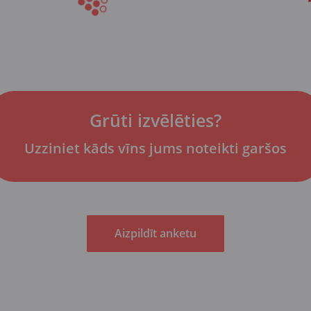
Grūti izvēlēties?
Uzziniet kāds vīns jums noteikti garšos
Aizpildīt anketu