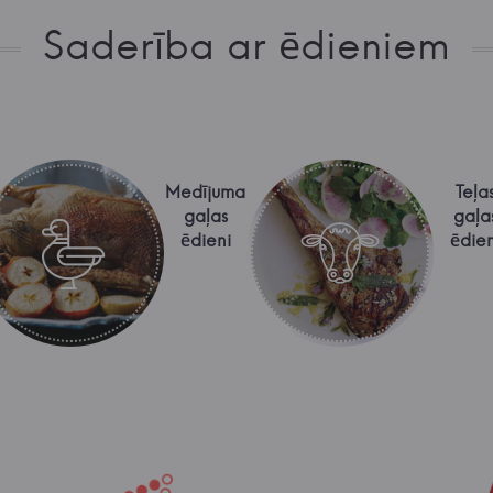
Saderība ar ēdieniem
Medījuma
Teļa
gaļas
gaļa
ēdieni
ēdien