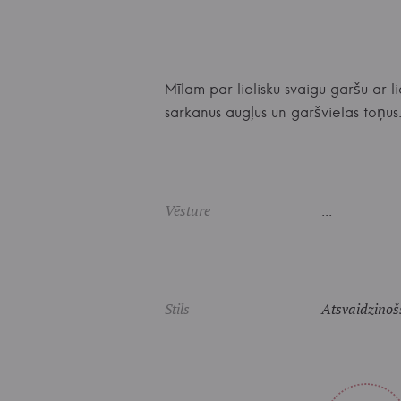
Mīlam par lielisku svaigu garšu ar l
sarkanus augļus un garšvielas toņu
Vēsture
...
Stils
Atsvaidzinoš