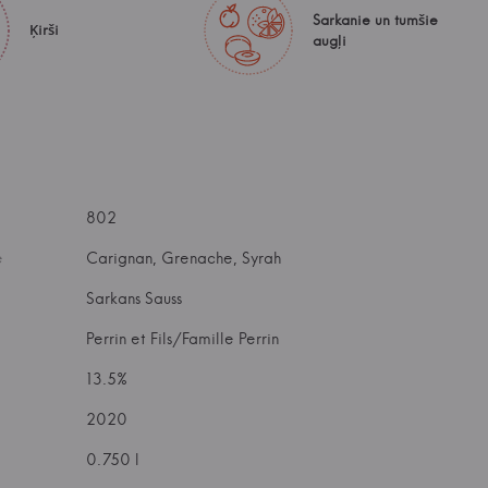
Sarkanie un tumšie
Ķirši
augļi
802
e
Carignan, Grenache, Syrah
Sarkans Sauss
Perrin et Fils/Famille Perrin
13.5%
2020
0.750 l