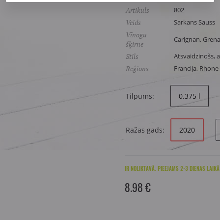
Artikuls
802
Veids
Sarkans Sauss
Vīnogu
Carignan, Grena
šķirne
Stils
Atsvaidzinošs, 
Reģions
Francija, Rhone 
Tilpums:
0.375 l
Ražas gads:
2020
IR NOLIKTAVĀ. PIEEJAMS 2-3 DIENAS LAIKĀ
8.98 €