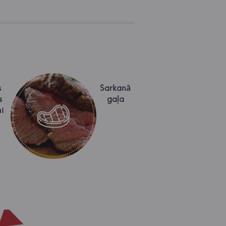
s
Sarkanā
s
gaļa
i