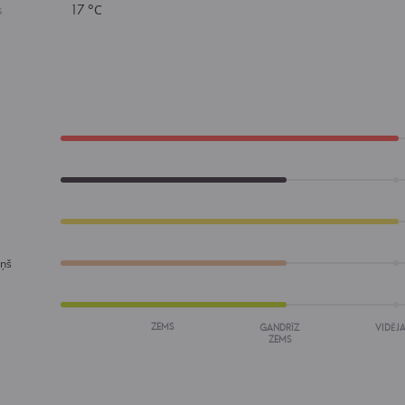
s
17 °С
a
iņš
ZEMS
GANDRĪZ
VIDĒJA
ZEMS