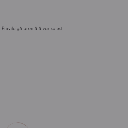
 Pievilcīgā aromātā var sajust
8