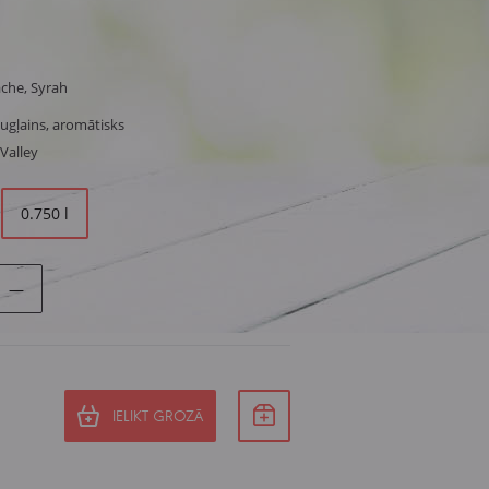
che, Syrah
augļains, aromātisks
Valley
0.750 l
—
IELIKT GROZĀ