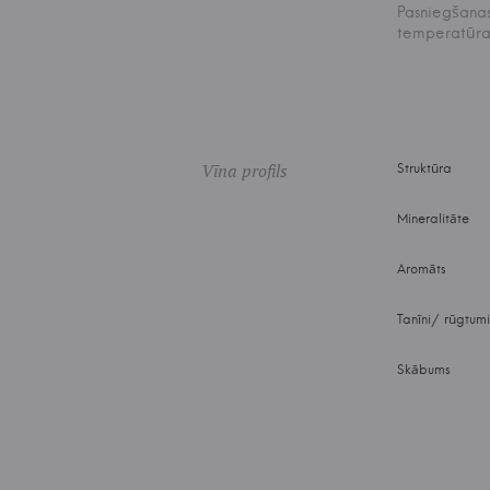
Pasniegšana
temperatūr
Vīna profils
Struktūra
Mineralitāte
Aromāts
Tanīni/ rūgtum
Skābums