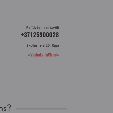
Palīdzēsim ar izvēli
+37125900028
Skolas iela 20, Rīga
«Veikals InWine»
ns?