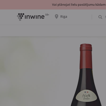
Vai plānojat lielu pasūtījumu kādam
18+
Riga
Tiks parādīta informācija par vīnu izvēli un
saņemšanu par izvēlēto pilsētu.
JĀ, TIEŠI TĀ
IZVĒLIES CITU