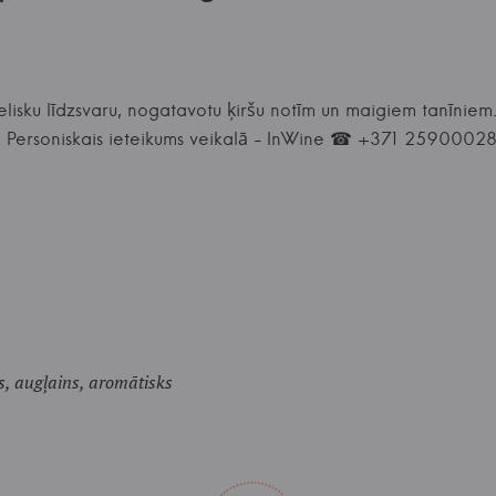
ielisku līdzsvaru, nogatavotu ķiršu notīm un maigiem tanīniem.
s. Personiskais ieteikums veikalā - InWine ☎ +371 2590002
s, augļains, aromātisks