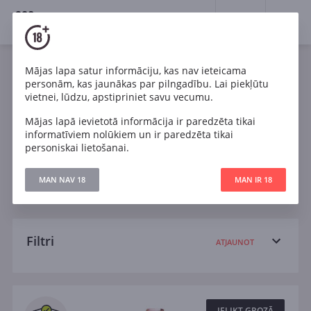
18+
0
Wines
Mājas lapa satur informāciju, kas nav ieteicama
personām, kas jaunākas par pilngadību. Lai piekļūtu
Francija
Sarkans
Balts
vietnei, lūdzu, apstipriniet savu vecumu.
Mājas lapā ievietotā informācija ir paredzēta tikai
Cabernet Sauvignon
Chardonnay
Pinot Noir
informatīviem nolūkiem un ir paredzēta tikai
personiskai lietošanai.
Riesling
Sauss
Pussauss
Pussalds
MAN NAV 18
MAN IR 18
Salds
Filtri
ATJAUNOT
Meklēt
Visi
IELIKT GROZĀ