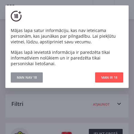
18+
0
Wines
Mājas lapa satur informāciju, kas nav ieteicama
personām, kas jaunākas par pilngadību. Lai piekļūtu
Sarkans
Cabernet Sauvignon
Chardonnay
vietnei, lūdzu, apstipriniet savu vecumu.
Mājas lapā ievietotā informācija ir paredzēta tikai
Malbec
Pinot Noir
Pinotage
Riesling
informatīviem nolūkiem un ir paredzēta tikai
personiskai lietošanai.
Sangiovese
Tempranillo
Sauss
MAN NAV 18
MAN IR 18
Pussauss
Pussalds
Salds
Filtri
ATJAUNOT
Meklēt
Visi
IELIKT GROZĀ