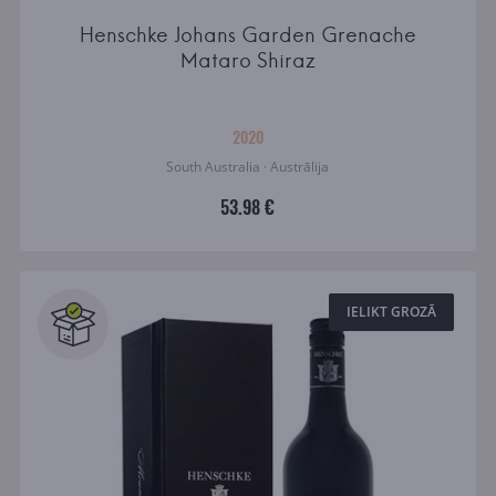
Henschke Johans Garden Grenache
Mataro Shiraz
2020
South Australia · Austrālija
53.98 €
IELIKT GROZĀ