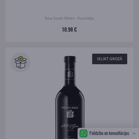
New South Wales · Austrālija
10.98 €
IELIKT GROZĀ
Palīdzība un konsultācijas