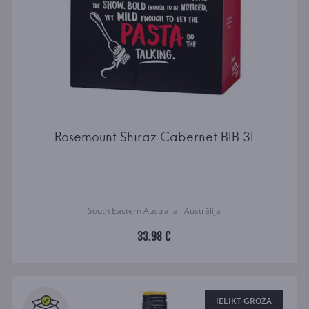
Rosemount Shiraz Cabernet BIB 3l
South Eastern Australia · Austrālija
33.98 €
IELIKT GROZĀ