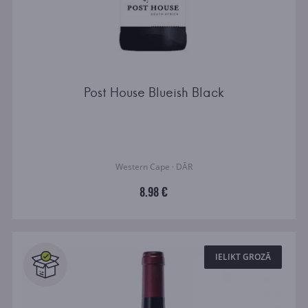
Post House Blueish Black
Western Cape · DĀR
8.98 €
IELIKT GROZĀ