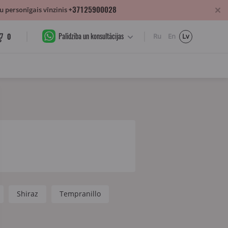
+37125900028
 personīgais vīnzinis
Palīdzība un konsultācijas
0
Ru
En
Lv
Shiraz
Tempranillo