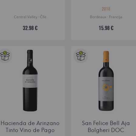
2018
Central Valley · Čīle
Bordeaux · Francija
32.98 €
15.98 €
Hacienda de Arinzano
San Felice Bell Aja
Tinto Vino de Pago
Bolgheri DOC