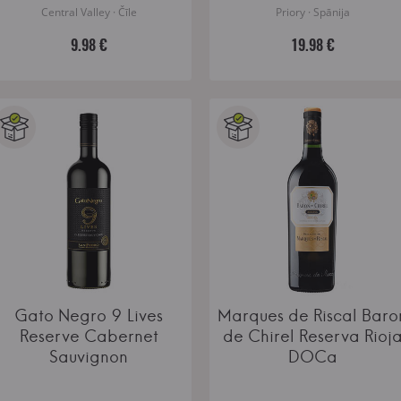
Central Valley · Čīle
Priory · Spānija
9.98 €
19.98 €
Gato Negro 9 Lives
Marques de Riscal Baro
Reserve Cabernet
de Chirel Reserva Rioj
Sauvignon
DOCa