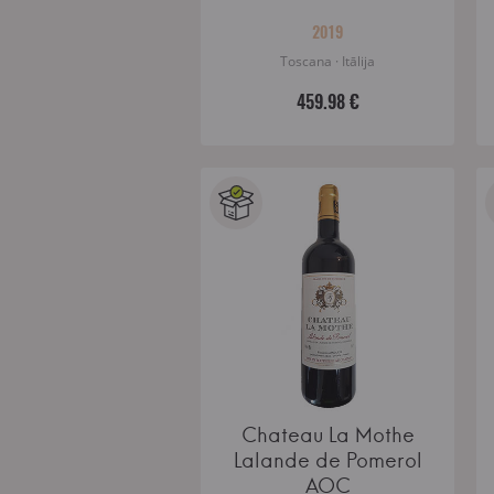
1.5l
2019
Toscana · Itālija
459.98 €
Chateau La Mothe
Lalande de Pomerol
AOC