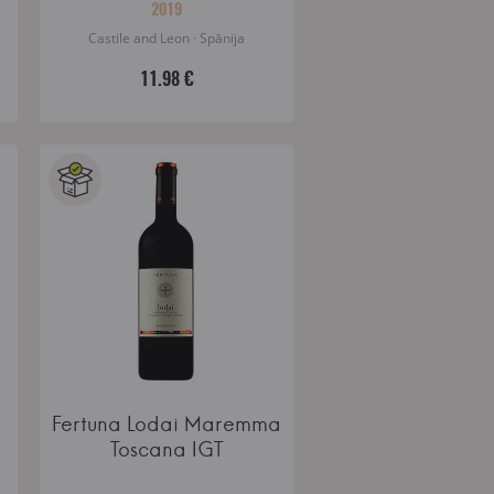
2019
Castile and Leon · Spānija
11.98 €
Fertuna Lodai Maremma
Toscana IGT