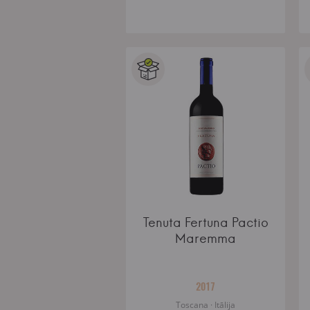
Tenuta Fertuna Pactio
Maremma
2017
Toscana · Itālija