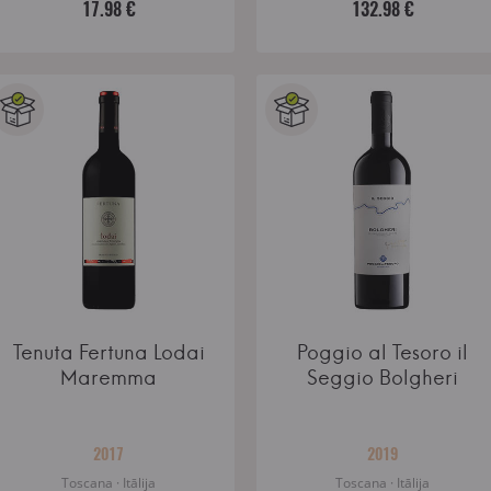
17.98 €
132.98 €
Tenuta Fertuna Lodai
Poggio al Tesoro il
Maremma
Seggio Bolgheri
2017
2019
Toscana · Itālija
Toscana · Itālija