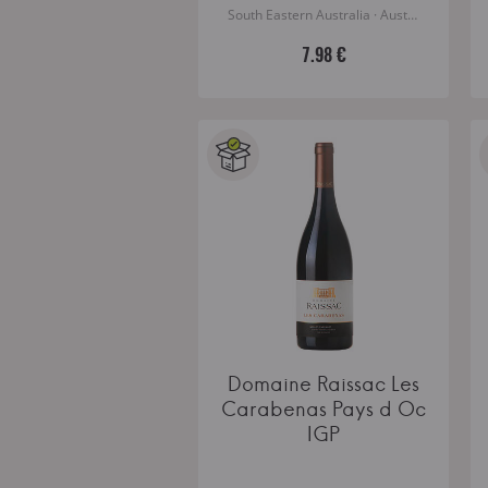
South Eastern Australia · Austrālija
7.98 €
Domaine Raissac Les
Carabenas Pays d Oc
IGP