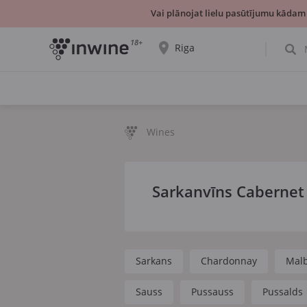
Vai plānojat lielu pasūtījumu kādam
18+
Riga
Tiks parādīta informācija par vīnu izvēli un
saņemšanu par izvēlēto pilsētu.
JĀ, TIEŠI TĀ
IZVĒLIES CITU
Wines
Sarkanvīns Cabernet
Sarkans
Chardonnay
Mal
Sauss
Pussauss
Pussalds