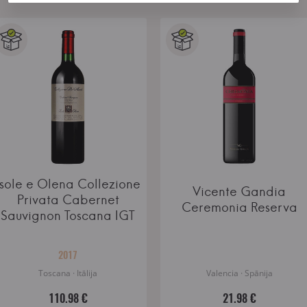
Isole e Olena Collezione
Vicente Gandia
Privata Cabernet
Ceremonia Reserva
Sauvignon Toscana IGT
2017
Toscana · Itālija
Valencia · Spānija
110.98 €
21.98 €