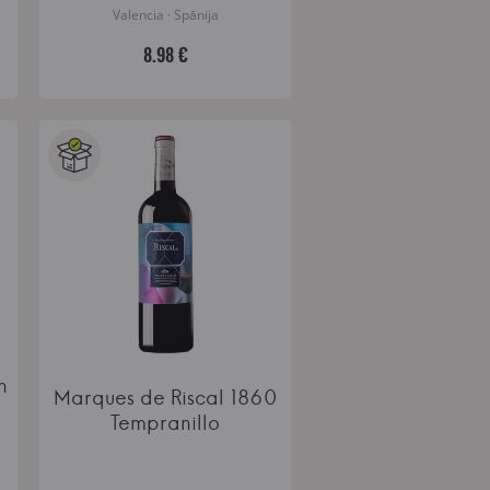
Valencia · Spānija
8.98 €
n
Marques de Riscal 1860
a
Tempranillo