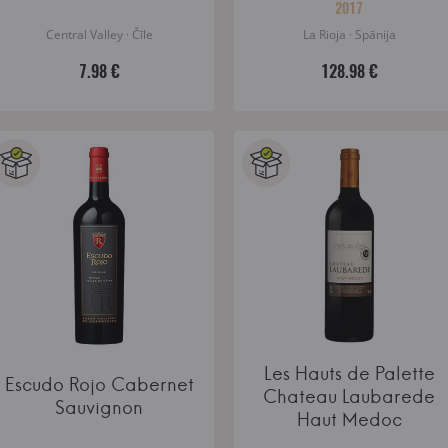
2017
Central Valley · Čīle
La Rioja · Spānija
7.98 €
128.98 €
Les Hauts de Palette
Escudo Rojo Cabernet
Chateau Laubarede
Sauvignon
Haut Medoc