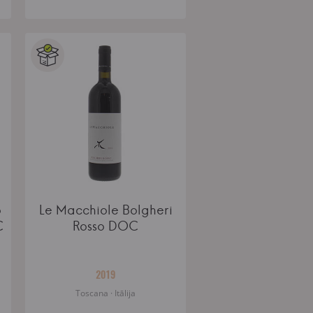
o
Le Macchiole Bolgheri
C
Rosso DOC
2019
Toscana · Itālija