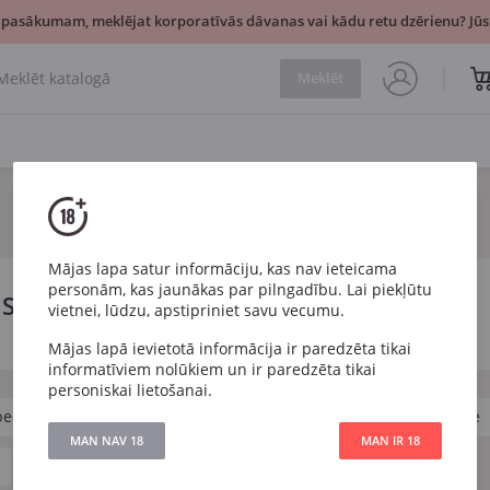
 pasākumam, meklējat korporatīvās dāvanas vai kādu retu dzērienu? Jūsu
Meklēt
Mājas lapa satur informāciju, kas nav ieteicama
personām, kas jaunākas par pilngadību. Lai piekļūtu
 Sauvignon
vietnei, lūdzu, apstipriniet savu vecumu.
Mājas lapā ievietotā informācija ir paredzēta tikai
informatīviem nolūkiem un ir paredzēta tikai
personiskai lietošanai.
bec
Pinot Noir
Pinotage
Riesling
Sangiovese
MAN NAV 18
MAN IR 18
Salds