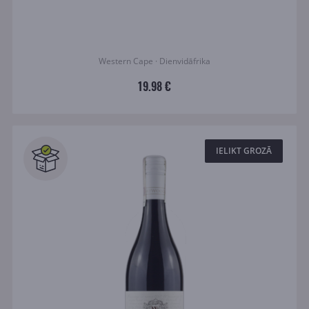
Western Cape · Dienvidāfrika
19.98 €
IELIKT GROZĀ