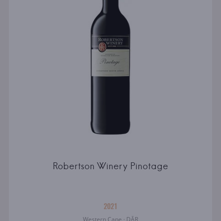
Robertson Winery Pinotage
2021
Western Cape · DĀR