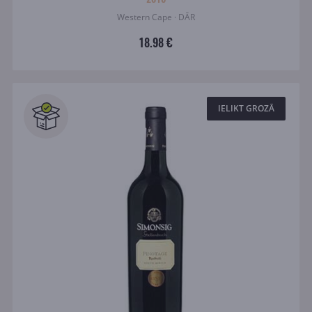
Western Cape · DĀR
18.98 €
IELIKT GROZĀ