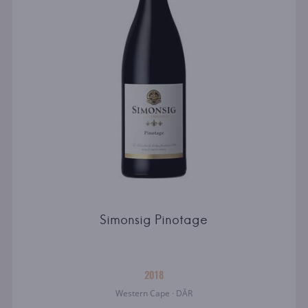
Simonsig Pinotage
2018
Western Cape · DĀR