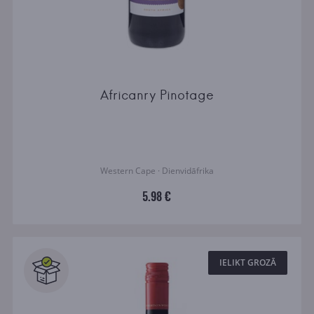
Africanry Pinotage
Western Cape · Dienvidāfrika
5.98 €
IELIKT GROZĀ