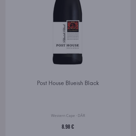
Post House Blueish Black
Western Cape · DĀR
8.98 €