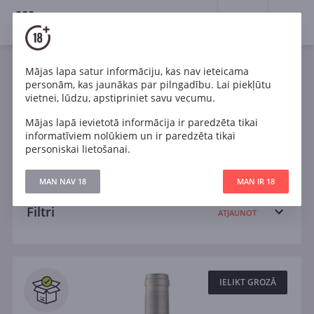
18+
0
Wines
Mājas lapa satur informāciju, kas nav ieteicama
personām, kas jaunākas par pilngadību. Lai piekļūtu
Sarkans
Cabernet Sauvignon
Chardonnay
vietnei, lūdzu, apstipriniet savu vecumu.
Mājas lapā ievietotā informācija ir paredzēta tikai
Malbec
Pinot Noir
Riesling
Sangiovese
informatīviem nolūkiem un ir paredzēta tikai
personiskai lietošanai.
Shiraz
Tempranillo
Sauss
MAN NAV 18
MAN IR 18
Filtri
ATJAUNOT
Meklēt
Visi
IELIKT GROZĀ