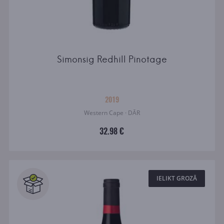
Simonsig Redhill Pinotage
2019
Western Cape · DĀR
32.98 €
IELIKT GROZĀ