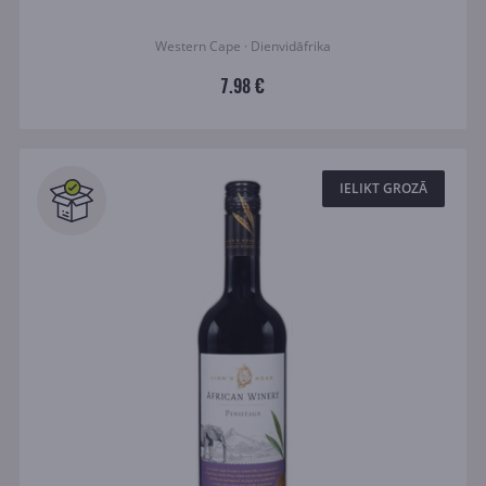
Western Cape · Dienvidāfrika
7.98 €
IELIKT GROZĀ