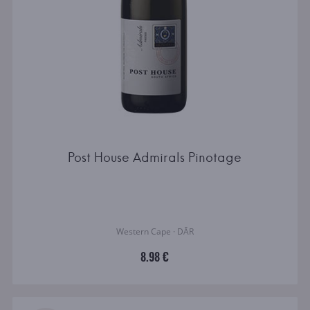
Post House Admirals Pinotage
Western Cape · DĀR
8.98 €