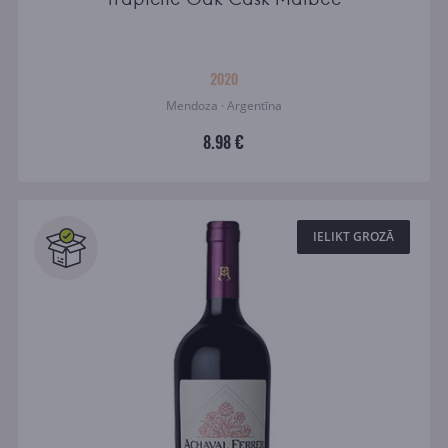
2020
Mendoza · Argentīna
8.98 €
IELIKT GROZĀ