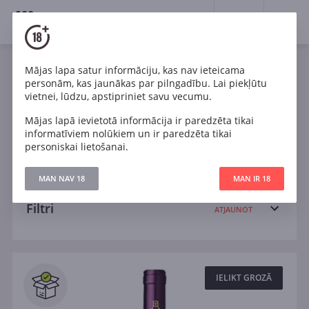
18+
0
Wines
Mājas lapa satur informāciju, kas nav ieteicama
personām, kas jaunākas par pilngadību. Lai piekļūtu
Sarkans
Cabernet Sauvignon
Chardonnay
vietnei, lūdzu, apstipriniet savu vecumu.
Mājas lapā ievietotā informācija ir paredzēta tikai
Pinot Noir
Pinotage
Riesling
informatīviem nolūkiem un ir paredzēta tikai
personiskai lietošanai.
Sangiovese
Shiraz
Tempranillo
Sauss
MAN NAV 18
MAN IR 18
Filtri
ATJAUNOT
Meklēt
Visi
IELIKT GROZĀ