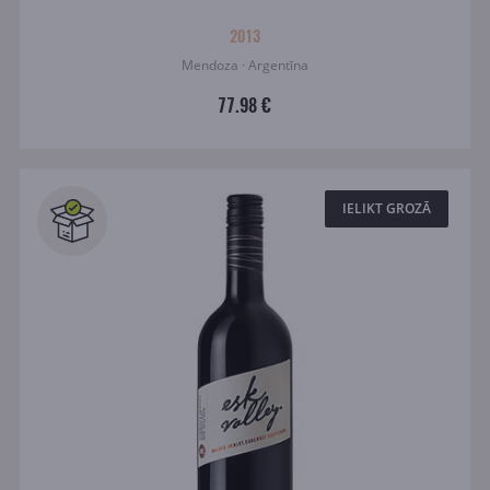
2013
Mendoza · Argentīna
77.98 €
IELIKT GROZĀ