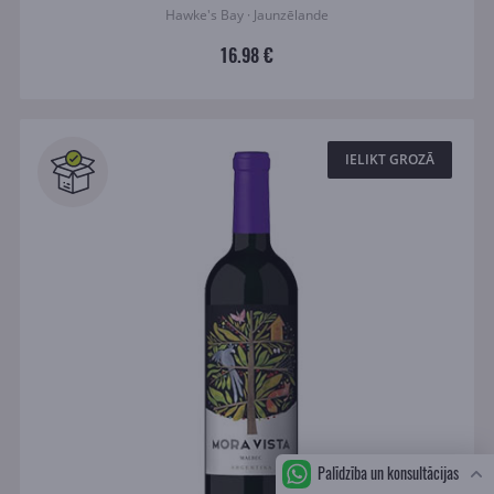
Hawke's Bay · Jaunzēlande
16.98 €
IELIKT GROZĀ
Palīdzība un konsultācijas