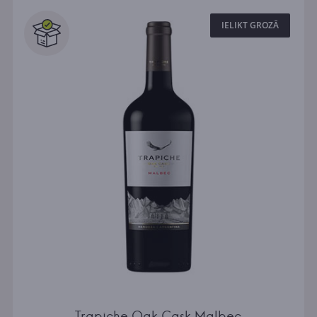
IELIKT GROZĀ
Trapiche Oak Cask Malbec