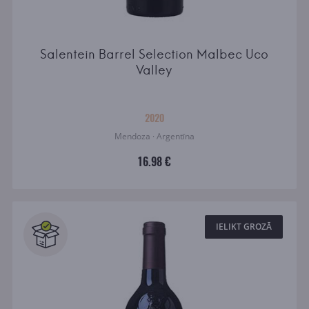
Salentein Barrel Selection Malbec Uco
Valley
2020
Mendoza · Argentīna
16.98 €
IELIKT GROZĀ