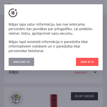
18+
0
Wines
Mājas lapa satur informāciju, kas nav ieteicama
personām, kas jaunākas par pilngadību. Lai piekļūtu
Sarkans
Cabernet Sauvignon
Chardonnay
vietnei, lūdzu, apstipriniet savu vecumu.
Mājas lapā ievietotā informācija ir paredzēta tikai
Malbec
Pinot Noir
Pinotage
informatīviem nolūkiem un ir paredzēta tikai
personiskai lietošanai.
Sangiovese
Shiraz
Tempranillo
Sauss
MAN NAV 18
MAN IR 18
Filtri
ATJAUNOT
Meklēt
Visi
IELIKT GROZĀ