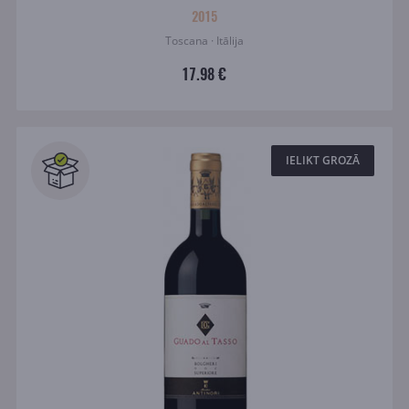
2015
Toscana · Itālija
17.98 €
IELIKT GROZĀ