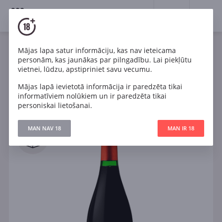
18+
0
Wines
Mājas lapa satur informāciju, kas nav ieteicama
personām, kas jaunākas par pilngadību. Lai piekļūtu
vietnei, lūdzu, apstipriniet savu vecumu.
Filtri
ATJAUNOT
Mājas lapā ievietotā informācija ir paredzēta tikai
informatīviem nolūkiem un ir paredzēta tikai
personiskai lietošanai.
Meklēt
MAN NAV 18
MAN IR 18
Visi
IELIKT GROZĀ