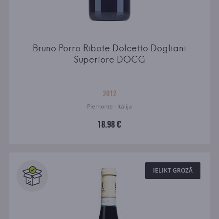
Bruno Porro Ribote Dolcetto Dogliani
Superiore DOCG
2012
Piemonte · Itālija
18.98 €
IELIKT GROZĀ