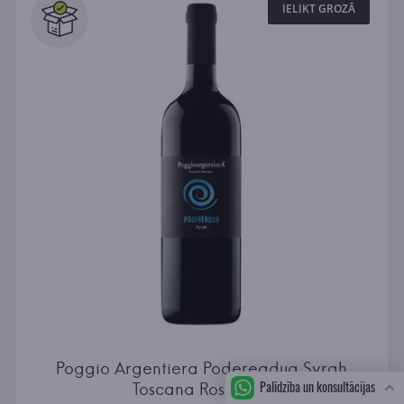
IELIKT GROZĀ
Poggio Argentiera Podereadua Syrah
Palīdzība un konsultācijas
Toscana Rosso IGT