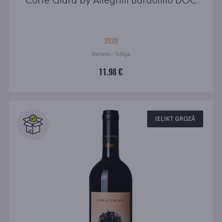
Corte Giara by Allegrini Bardolino DOC
2020
Veneto · Itālija
11.98 €
IELIKT GROZĀ