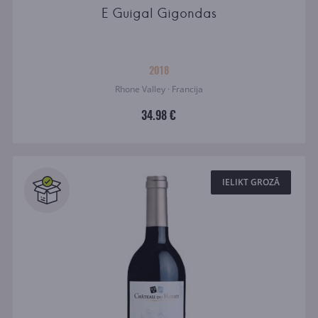
E Guigal Gigondas
2018
Rhone Valley · Francija
34.98 €
IELIKT GROZĀ