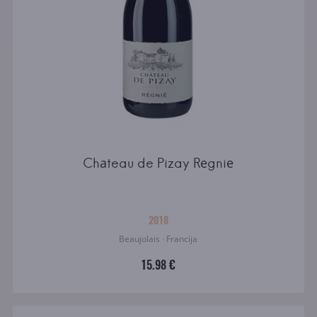
Chаteau de Pizay Rеgniе
2018
Beaujolais · Francija
15.98 €