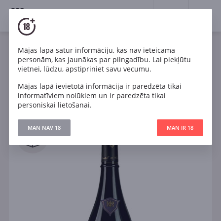
18+
0
Wines
Mājas lapa satur informāciju, kas nav ieteicama
personām, kas jaunākas par pilngadību. Lai piekļūtu
vietnei, lūdzu, apstipriniet savu vecumu.
Filtri
ATJAUNOT
Mājas lapā ievietotā informācija ir paredzēta tikai
informatīviem nolūkiem un ir paredzēta tikai
personiskai lietošanai.
Meklēt
MAN NAV 18
MAN IR 18
Visi
IELIKT GROZĀ