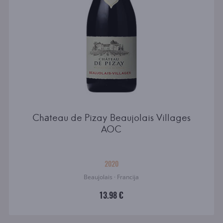
Chаteau de Pizay Beaujolais Villages
AOC
2020
Beaujolais · Francija
13.98 €