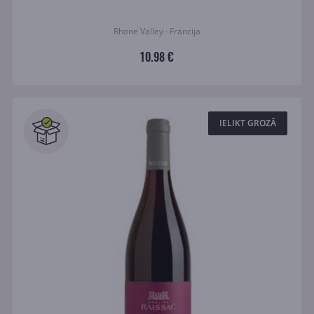
Rhone Valley · Francija
10.98 €
IELIKT GROZĀ