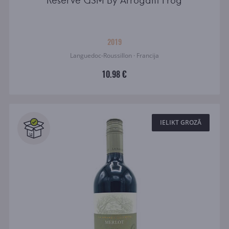
Reserve GSM By Arrogant Frog
2019
Languedoc-Roussillon · Francija
10.98 €
IELIKT GROZĀ