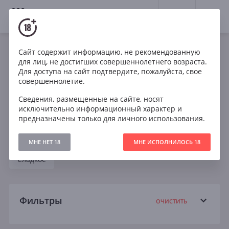
18+
0
Вина
Сайт содержит информацию, не рекомендованную
для лиц, не достигших совершеннолетнего возраста.
Все вино
Красное
Розовое
Белое
Для доступа на сайт подтвердите, пожалуйста, свое
совершеннолетие.
Кабирне Совиньон
Шардоне
Мальбек
Сведения, размещенные на сайте, носят
исключительно информационный характер и
Пино Нуар
Рислинг
Совиньон Блан
предназначены только для личного использования.
Сухое
Полусухое
Полусладкое
МНЕ НЕТ 18
МНЕ ИСПОЛНИЛОСЬ 18
Сладкое
Фильтры
ОЧИСТИТЬ
Поиск