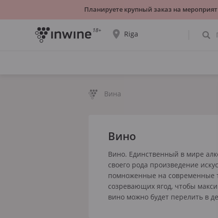
Планируете крупный заказ на мероприят
18+
Riga
Ассортимент вин и информация о
самовывозе будет отображаться для
выбранного города.
Вина
ДА, ВСЁ ВЕРНО
ВЫБРАТЬ ДРУГОЙ
Вино
Вино. Единственный в мире алк
своего рода произведение искус
помноженные на современные те
созревающих ягод, чтобы макси
вино можно будет перелить в дек