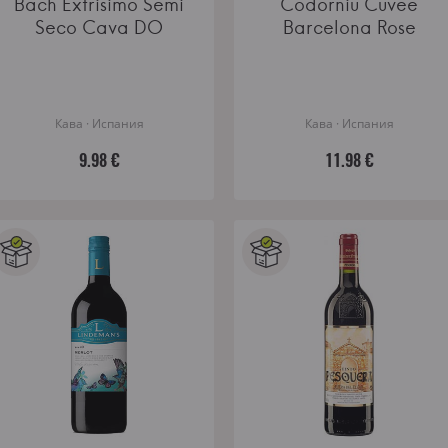
Bach Extrisimo Semi
Codorniu Cuvee
Seco Cava DO
Barcelona Rose
Кава · Испания
Кава · Испания
9.98 €
11.98 €