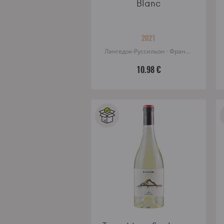
Blanc
2021
Лангедок-Руссильон · Франция
10.98 €