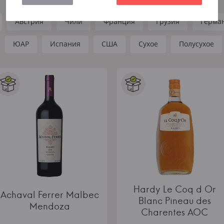
Австрия
Чили
Франция
Грузия
Герма
ЮАР
Испания
США
Сухое
Полусухое
Hardy Le Coq d Or
Achaval Ferrer Malbec
Blanc Pineau des
Mendoza
Charentes AOC