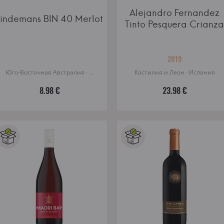
Alejandro Fernandez
Lindemans BIN 40 Merlot
Tinto Pesquera Crianza
2019
Юго-Восточная Австралия · Австралия
Кастилия и Леон · Испания
8.98 €
23.98 €