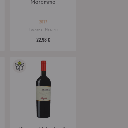
Maremma
2017
Тоскана · Италия
22.98 €