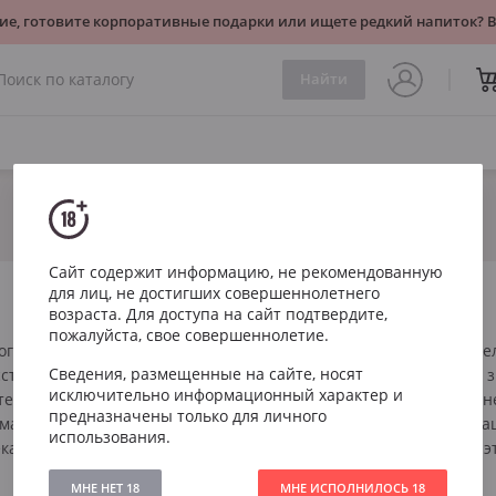
ие, готовите корпоративные подарки или ищете редкий напиток?
Найти
Сайт содержит информацию, не рекомендованную
для лиц, не достигших совершеннолетнего
возраста. Для доступа на сайт подтвердите,
пожалуйста, свое совершеннолетие.
огольный напиток, который не только неотделим от истории чел
Сведения, размещенные на сайте, носят
ства. Виноделы буквально вкладывают в него душу, используя 
исключительно информационный характер и
хнологии, шаг за шагом – от работы на винограднике, с ежедн
предназначены только для личного
мально точно выбрать день начала сбора урожая, до винификац
использования.
антер, налить в бокал и ощутить, что подарил нам этот год и э
МНЕ НЕТ 18
МНЕ ИСПОЛНИЛОСЬ 18