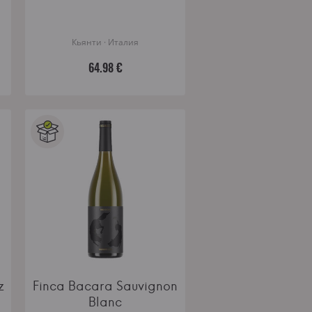
Кьянти · Италия
64.98 €
z
Finca Bacara Sauvignon
Blanc