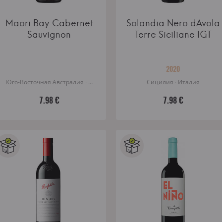
Maori Bay Cabernet
Solandia Nero dAvola
Sauvignon
Terre Siciliane IGT
2020
Юго-Восточная Австралия · Австралия
Сицилия · Италия
7.98 €
7.98 €