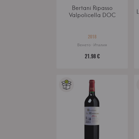
Bertani Ripasso
Valpolicella DOC
2018
Венето · Италия
21.98 €