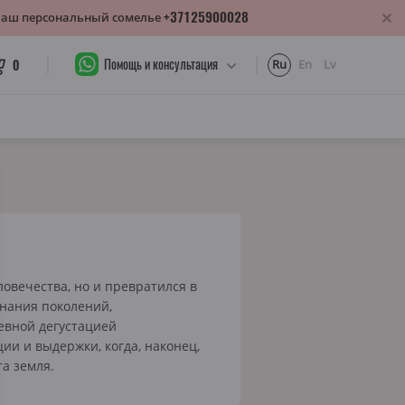
+37125900028
 Ваш персональный сомелье
Помощь и консультация
0
Ru
En
Lv
овечества, но и превратился в
знания поколений,
евной дегустацией
ии и выдержки, когда, наконец,
та земля.