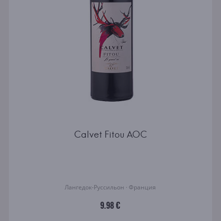
Calvet Fitou AOC
Лангедок-Руссильон · Франция
9.98 €