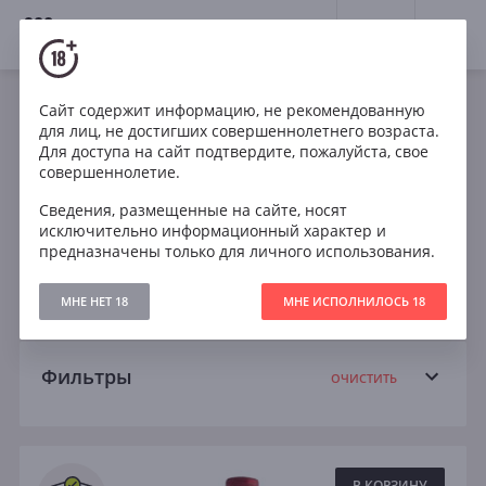
18+
0
Вина
Сайт содержит информацию, не рекомендованную
для лиц, не достигших совершеннолетнего возраста.
Франция
Шардоне
Мальбек
Для доступа на сайт подтвердите, пожалуйста, свое
совершеннолетие.
Пино Нуар
Рислинг
Совиньон Блан
Сведения, размещенные на сайте, носят
исключительно информационный характер и
Сухое
Полусухое
Полусладкое
предназначены только для личного использования.
Сладкое
МНЕ НЕТ 18
МНЕ ИСПОЛНИЛОСЬ 18
Фильтры
ОЧИСТИТЬ
Поиск
Все
В КОРЗИНУ