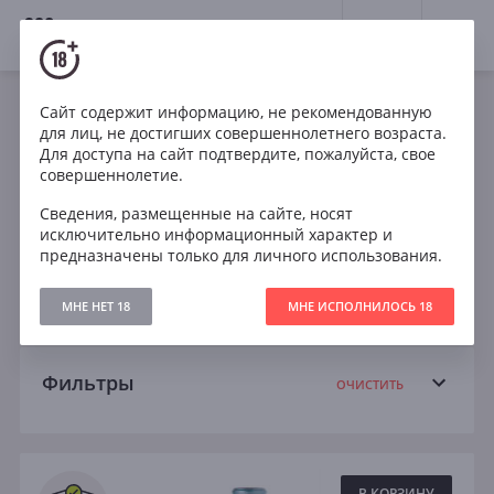
18+
0
Вина
Сайт содержит информацию, не рекомендованную
для лиц, не достигших совершеннолетнего возраста.
Франция
Красное
Белое
Для доступа на сайт подтвердите, пожалуйста, свое
совершеннолетие.
Кабирне Совиньон
Шардоне
Пино Нуар
Сведения, размещенные на сайте, носят
исключительно информационный характер и
Рислинг
Сухое
Полусухое
предназначены только для личного использования.
Полусладкое
Сладкое
МНЕ НЕТ 18
МНЕ ИСПОЛНИЛОСЬ 18
Фильтры
ОЧИСТИТЬ
Поиск
Все
В КОРЗИНУ