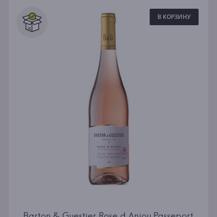
В КОРЗИНУ
Barton & Guestier Rose d Anjou Passeport