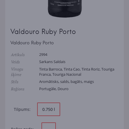
Valdouro Ruby Porto
Valdouro Ruby Porto
Artikuls
2994
Veids
Sarkans Saldais
Vīnogu
Tinta Barroca, Tinta Cao, Tinta Roriz, Touriga
šķirne
Franca, Touriga Nacional
Stils
Aromātisks, salds, bagāts, maigs
Reģions
Portugāle, Douro
Tilpums:
0.750 l