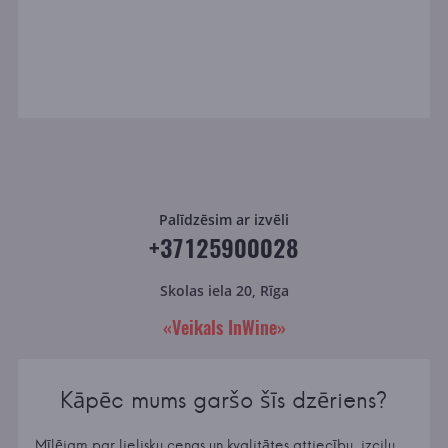
Palīdzēsim ar izvēli
+37125900028
Skolas iela 20, Rīga
«Veikals InWine»
Kāpēc mums garšo šīs dzēriens?
Mīlējam par lielisku cenas un kvalitātes attiecību, izcilu