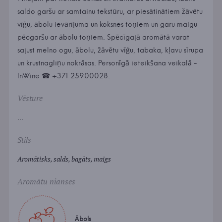
saldo garšu ar samtainu tekstūru, ar piesātinātiem žāvētu
vīģu, ābolu ievārījuma un koksnes toņiem un garu maigu
pēcgaršu ar ābolu toņiem. Spēcīgajā aromātā varat
sajust melno ogu, ābolu, žāvētu vīģu, tabaka, kļavu sīrupa
un krustnagliņu nokrāsas. Personīgā ieteikšana veikalā -
InWine ☎ +371 25900028.
Vēsture
...
Stils
Aromātisks, salds, bagāts, maigs
Aromātu nianses
Ābols