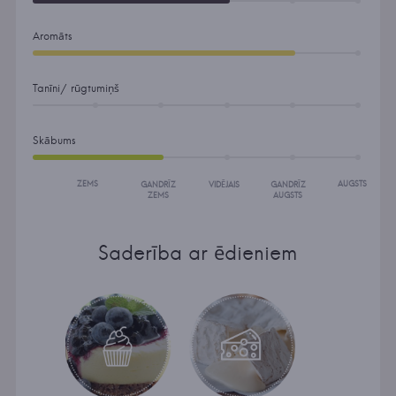
Aromāts
Tanīni/ rūgtumiņš
Skābums
ZEMS
AUGSTS
GANDRĪZ
VIDĒJAIS
GANDRĪZ
ZEMS
AUGSTS
Saderība ar ēdieniem