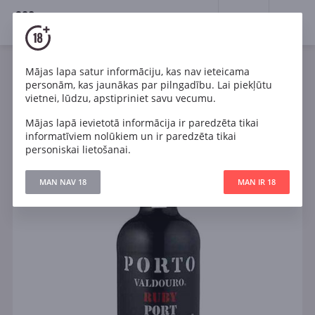
18+
0
Mājas lapa satur informāciju, kas nav ieteicama
Vīns
Sarkans
Saldais
Portugāle
personām, kas jaunākas par pilngadību. Lai piekļūtu
Valdouro Ruby Porto
vietnei, lūdzu, apstipriniet savu vecumu.
Mājas lapā ievietotā informācija ir paredzēta tikai
informatīviem nolūkiem un ir paredzēta tikai
personiskai lietošanai.
MAN NAV 18
MAN IR 18