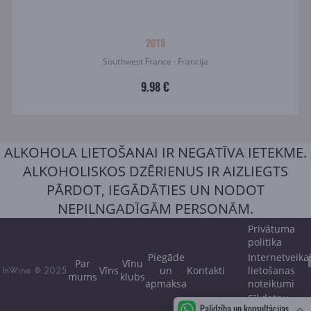
2018
Southwest France · Francija
9.98 €
ALKOHOLA LIETOŠANAI IR NEGATĪVA IETEKME.
ALKOHOLISKOS DZĒRIENUS IR AIZLIEGTS
PĀRDOT, IEGĀDĀTIES UN NODOT
NEPILNGADĪGĀM PERSONĀM.
Privātuma
politika
Piegāde
Internetveika
Par
Vīnu
Vīns
un
Kontakti
lietošanas
InWine © 2025
mums
klubs
apmaksa
noteikumi
Sīkdatņu
Palīdzība un konsultācijas