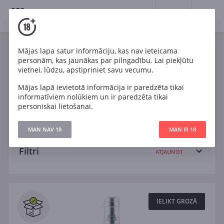
18+
0
Wines
Mājas lapa satur informāciju, kas nav ieteicama
personām, kas jaunākas par pilngadību. Lai piekļūtu
Francija
Cabernet Sauvignon
Chardonnay
vietnei, lūdzu, apstipriniet savu vecumu.
Mājas lapā ievietotā informācija ir paredzēta tikai
Pinot Noir
Riesling
Sauvignon Blanc
informatīviem nolūkiem un ir paredzēta tikai
personiskai lietošanai.
Sauss
MAN NAV 18
MAN IR 18
Filtri
ATJAUNOT
Meklēt
Visi
IELIKT GROZĀ