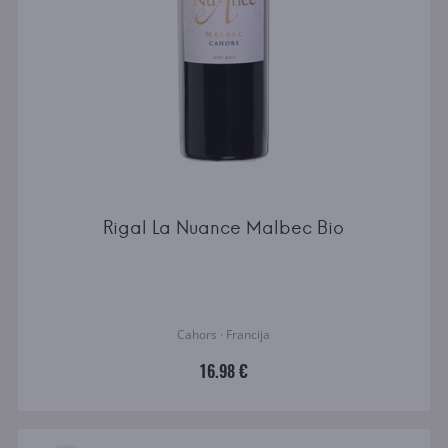
Rigal La Nuance Malbec Bio
Cahors · Francija
16.98 €