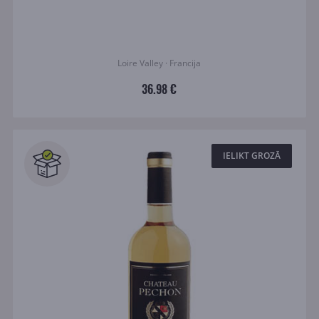
Loire Valley · Francija
36.98 €
IELIKT GROZĀ