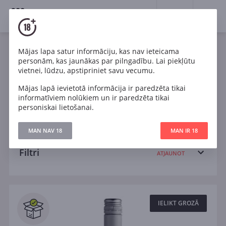
18+
0
Wines
Mājas lapa satur informāciju, kas nav ieteicama
personām, kas jaunākas par pilngadību. Lai piekļūtu
Francija
Cabernet Sauvignon
Chardonnay
vietnei, lūdzu, apstipriniet savu vecumu.
Mājas lapā ievietotā informācija ir paredzēta tikai
Malbec
Pinot Noir
Riesling
Sauss
informatīviem nolūkiem un ir paredzēta tikai
personiskai lietošanai.
Pussauss
Pussalds
Salds
MAN NAV 18
MAN IR 18
Filtri
ATJAUNOT
Meklēt
Visi
IELIKT GROZĀ