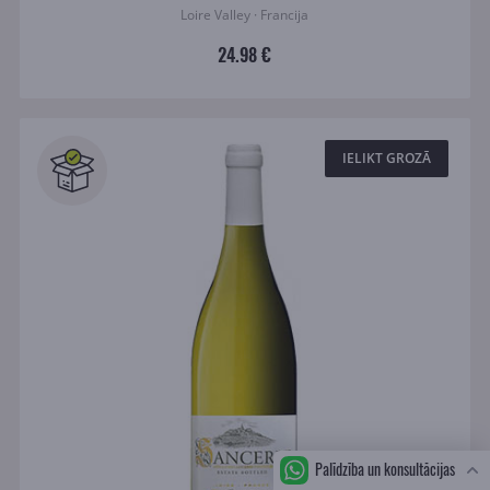
Loire Valley · Francija
24.98 €
IELIKT GROZĀ
Palīdzība un konsultācijas