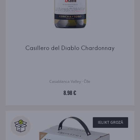
Casillero del Diablo Chardonnay
Casablanca Valley · Čīle
8.98 €
IELIKT GROZĀ