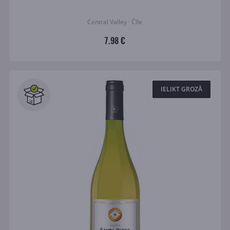
Central Valley · Čīle
7.98 €
IELIKT GROZĀ