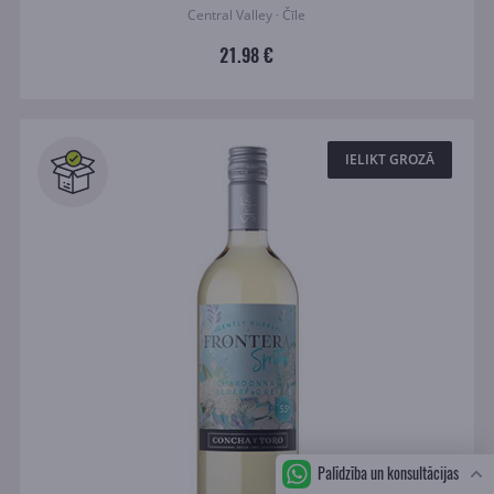
Central Valley · Čīle
21.98 €
IELIKT GROZĀ
Palīdzība un konsultācijas