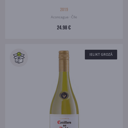
2019
Aconcagua · Čīle
24.98 €
IELIKT GROZĀ