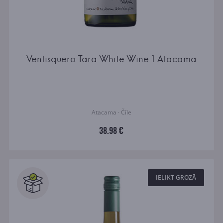
Ventisquero Tara White Wine 1 Atacama
Atacama · Čīle
38.98 €
IELIKT GROZĀ