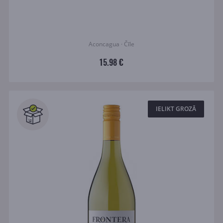
Aconcagua · Čīle
15.98 €
IELIKT GROZĀ