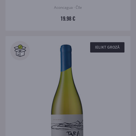
Aconcagua · Čīle
19.98 €
IELIKT GROZĀ