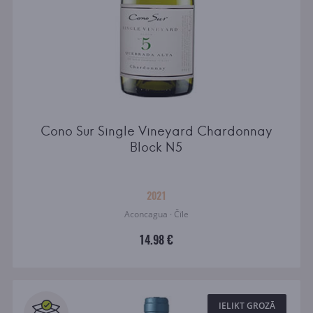
Cono Sur Single Vineyard Chardonnay
Block N5
2021
Aconcagua · Čīle
14.98 €
IELIKT GROZĀ