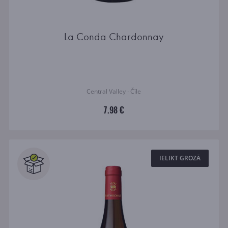
La Conda Chardonnay
Central Valley · Čīle
7.98 €
IELIKT GROZĀ