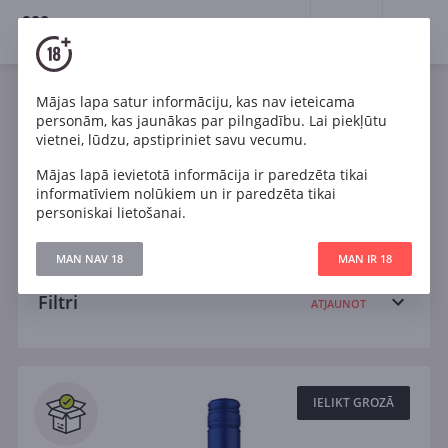
18+
0
Wines
Mājas lapa satur informāciju, kas nav ieteicama
personām, kas jaunākas par pilngadību. Lai piekļūtu
Čīle
Cabernet Sauvignon
Malbec
vietnei, lūdzu, apstipriniet savu vecumu.
Mājas lapā ievietotā informācija ir paredzēta tikai
Pinot Noir
Sauvignon Blanc
Shiraz
informatīviem nolūkiem un ir paredzēta tikai
personiskai lietošanai.
Sauss
Pussauss
Pussalds
Salds
MAN NAV 18
MAN IR 18
Filtri
ATJAUNOT
Meklēt
Visi
IELIKT GROZĀ