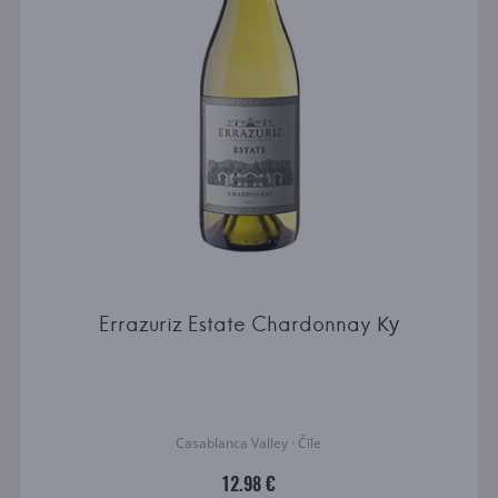
Errazuriz Estate Chardonnay Ку
Casablanca Valley · Čīle
12.98 €