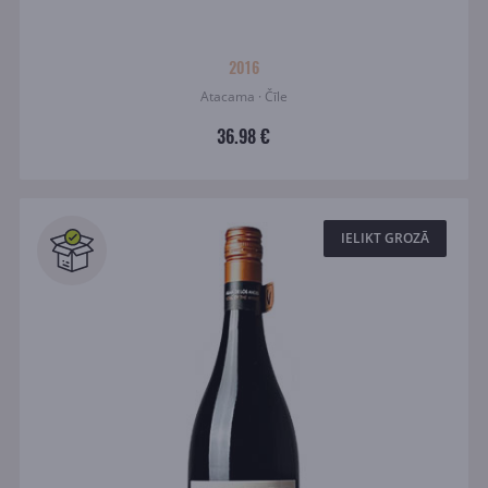
2016
Atacama · Čīle
36.98 €
IELIKT GROZĀ