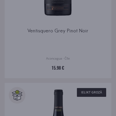
Ventisquero Grey Pinot Noir
Aconcagua · Čīle
15.98 €
IELIKT GROZĀ