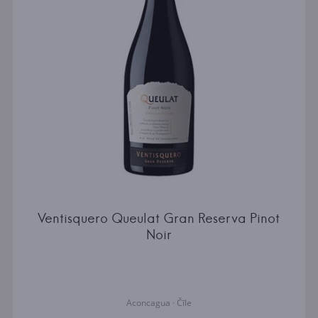
Ventisquero Queulat Gran Reserva Pinot
Noir
Aconcagua · Čīle