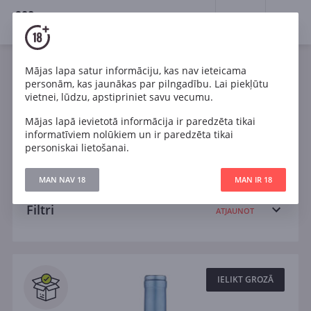
18+
0
Wines
Mājas lapa satur informāciju, kas nav ieteicama
personām, kas jaunākas par pilngadību. Lai piekļūtu
Čīle
Cabernet Sauvignon
Chardonnay
vietnei, lūdzu, apstipriniet savu vecumu.
Mājas lapā ievietotā informācija ir paredzēta tikai
Malbec
Sauvignon Blanc
Shiraz
Sauss
informatīviem nolūkiem un ir paredzēta tikai
personiskai lietošanai.
Pussauss
MAN NAV 18
MAN IR 18
Filtri
ATJAUNOT
Meklēt
Visi
IELIKT GROZĀ