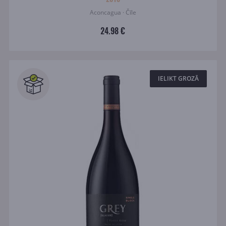
Aconcagua · Čīle
24.98 €
IELIKT GROZĀ