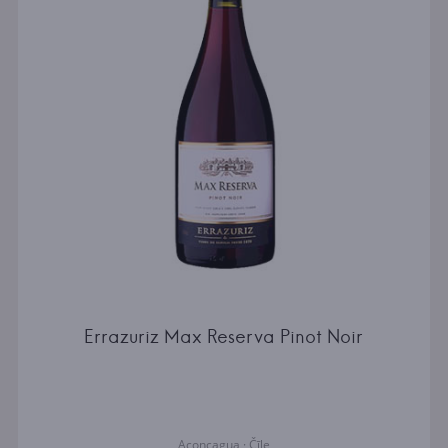
Errazuriz Max Reserva Pinot Noir
Aconcagua · Čīle