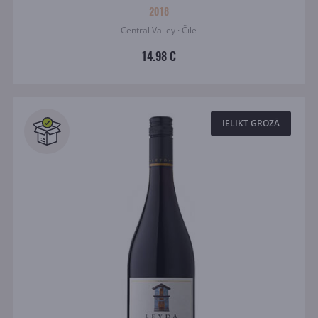
2018
Central Valley · Čīle
14.98 €
IELIKT GROZĀ