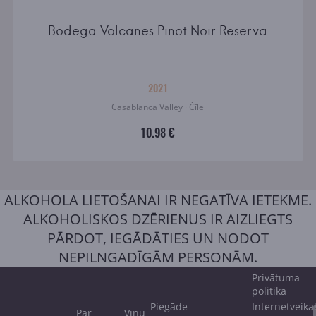
Bodega Volcanes Pinot Noir Reserva
2021
Casablanca Valley · Čīle
10.98 €
ALKOHOLA LIETOŠANAI IR NEGATĪVA IETEKME.
ALKOHOLISKOS DZĒRIENUS IR AIZLIEGTS
PĀRDOT, IEGĀDĀTIES UN NODOT
NEPILNGADĪGĀM PERSONĀM.
Privātuma
politika
Piegāde
Internetveika
Par
Vīnu