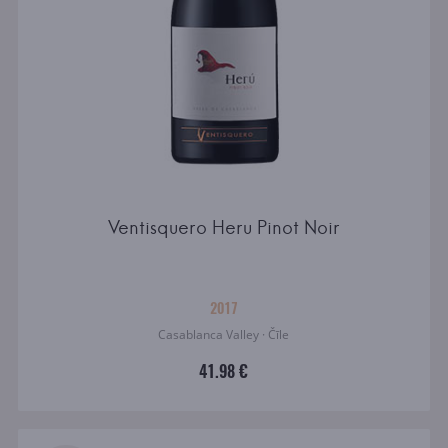
Ventisquero Heru Pinot Noir
2017
Casablanca Valley · Čīle
41.98 €