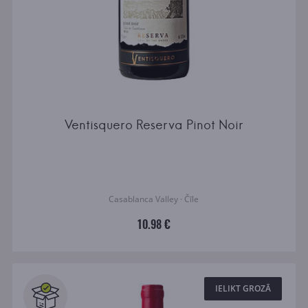
Ventisquero Reserva Pinot Noir
Casablanca Valley · Čīle
10.98 €
IELIKT GROZĀ