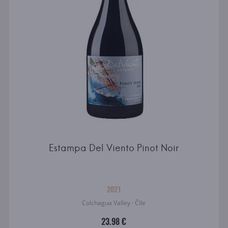
Estampa Del Viento Pinot Noir
2021
Colchagua Valley · Čīle
23.98 €