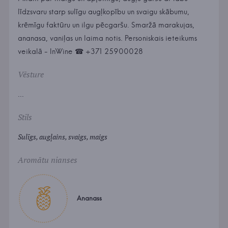
līdzsvaru starp sulīgu augļkopību un svaigu skābumu,
krēmīgu faktūru un ilgu pēcgaršu. Smaržā marakujas,
ananasa, vaniļas un laima notis. Personiskais ieteikums
veikalā - InWine ☎ +371 25900028
Vēsture
...
Stils
Sulīgs, augļains, svaigs, maigs
Aromātu nianses
Ananass