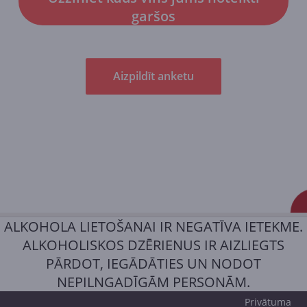
garšos
Aizpildīt anketu
ALKOHOLA LIETOŠANAI IR NEGATĪVA IETEKME.
ALKOHOLISKOS DZĒRIENUS IR AIZLIEGTS
PĀRDOT, IEGĀDĀTIES UN NODOT
NEPILNGADĪGĀM PERSONĀM.
Privātuma