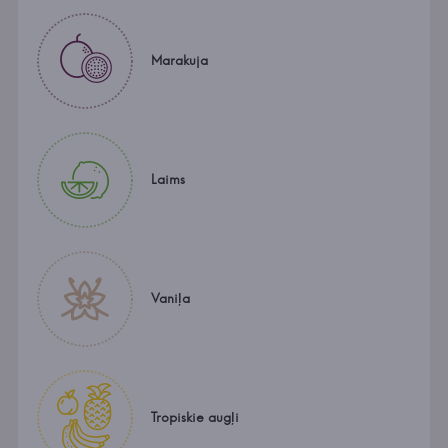
Marakuja
Laims
Vaniļa
Tropiskie augļi