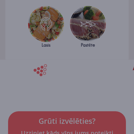
Lasis
Pastēte
Grūti izvēlēties?
Uzziniet kāds vīns jums noteikti