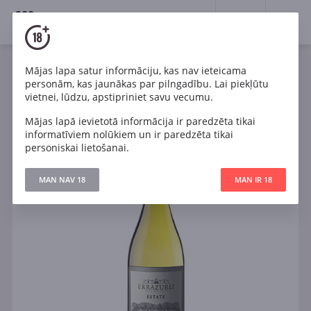
18+
0
Mājas lapa satur informāciju, kas nav ieteicama
Vīns
Balts
Sauss
Čīle
personām, kas jaunākas par pilngadību. Lai piekļūtu
Errazuriz Estate Chardonnay Ку
vietnei, lūdzu, apstipriniet savu vecumu.
Mājas lapā ievietotā informācija ir paredzēta tikai
informatīviem nolūkiem un ir paredzēta tikai
personiskai lietošanai.
MAN NAV 18
MAN IR 18