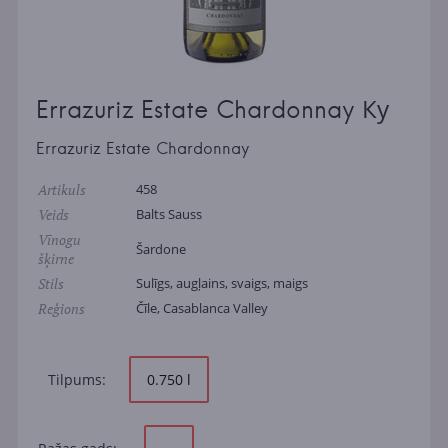
Errazuriz Estate Chardonnay Ку
Errazuriz Estate Chardonnay
Artikuls
458
Veids
Balts Sauss
Vīnogu
Šardone
šķirne
Stils
Sulīgs, augļains, svaigs, maigs
Reģions
Čīle, Casablanca Valley
Tilpums:
0.750 l