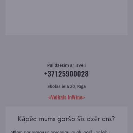
Palīdzēsim ar izvēli
+37125900028
Skolas iela 20, Rīga
«Veikals InWine»
Kāpēc mums garšo šīs dzēriens?
Mīlam par maigu un apjomīgu, augļu garšu ar labu