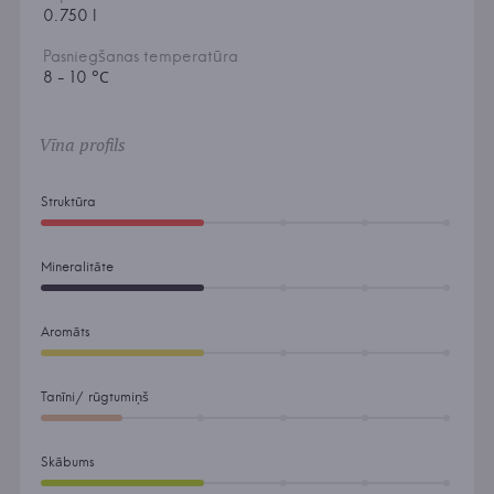
0.750 l
Pasniegšanas temperatūra
8 - 10 °С
Vīna profils
Struktūra
Mineralitāte
Aromāts
Tanīni/ rūgtumiņš
Skābums