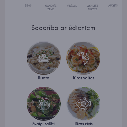
ZEMS
AUGSTS
GANDRĪZ
VIDĒJAIS
GANDRĪZ
ZEMS
AUGSTS
Saderība ar ēdieniem
Risoto
Jūras veltes
Svaigi salāti
Jūras zivis