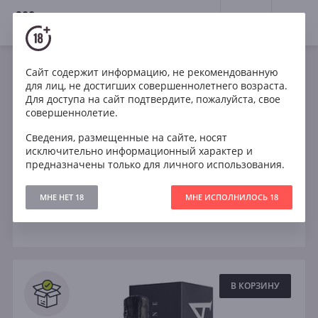
18+
0
Игристые
Сайт содержит информацию, не рекомендованную
для лиц, не достигших совершеннолетнего возраста.
Розовое
Белое
Италия
Для доступа на сайт подтвердите, пожалуйста, свое
совершеннолетие.
Вальдоббьядене DOCG
Просекко
Сведения, размещенные на сайте, носят
исключительно информационный характер и
Полусухое
предназначены только для личного использования.
МНЕ НЕТ 18
МНЕ ИСПОЛНИЛОСЬ 18
Фильтры
ОЧИСТИТЬ
Поиск
Все
В КОРЗИНУ