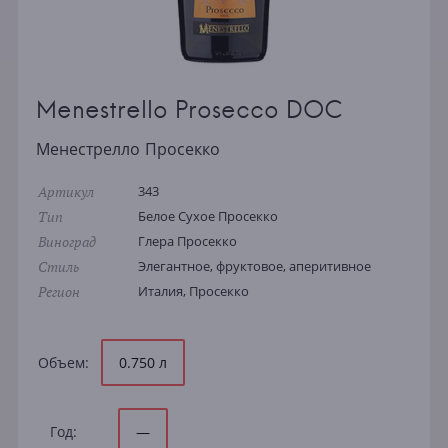
Menestrello Prosecco DOC
Менестрелло Просекко
Артикул
343
Тип
Белое Сухое Просекко
Виноград
Глера Просекко
Стиль
Элегантное, фруктовое, аперитивное
Регион
Италия, Просекко
Объем:
0.750 л
Год:
—