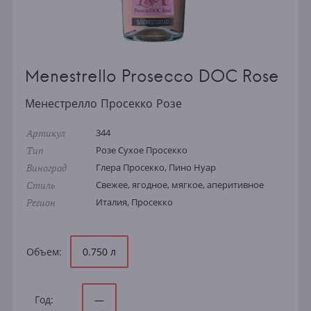
Menestrello Prosecco DOC Rose
Менестрелло Просекко Розе
Артикул
344
Тип
Розе Сухое Просекко
Виноград
Глера Просекко, Пино Нуар
Стиль
Свежее, ягодное, мягкое, аперитивное
Регион
Италия, Просекко
Объем:
0.750 л
Год:
—