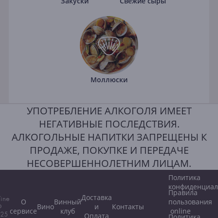
Закуски
Свежие сыры
Моллюски
УПОТРЕБЛЕНИЕ АЛКОГОЛЯ ИМЕЕТ
НЕГАТИВНЫЕ ПОСЛЕДСТВИЯ.
АЛКОГОЛЬНЫЕ НАПИТКИ ЗАПРЕЩЕНЫ К
ПРОДАЖЕ, ПОКУПКЕ И ПЕРЕДАЧЕ
НЕСОВЕРШЕННОЛЕТНИМ ЛИЦАМ.
Политика
конфиденциал
Правила
Доставка
ine
О
Винный
пользования
Вино
и
Контакты
©
сервисе
клуб
online
25
Оплата
Политика