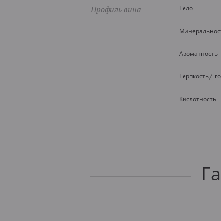
Профиль вина
Тело
Минеральнос
Ароматность
Терпкость/ г
Кислотность
Г