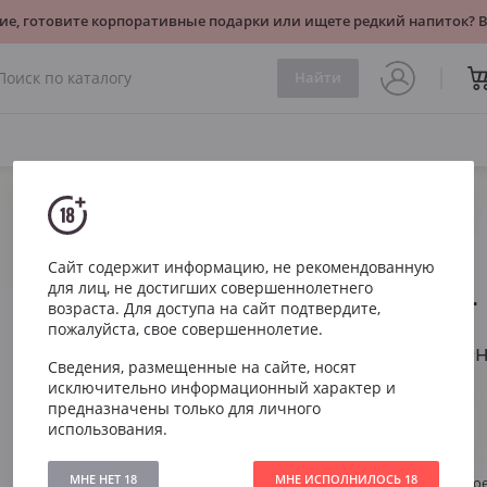
ие, готовите корпоративные подарки или ищете редкий напиток?
Найти
Игристое
Белое
Ferrari Brut Trento DOC
Сайт содержит информацию, не рекомендованную
для лиц, не достигших совершеннолетнего
Ferrari Bru
возраста. Для доступа на сайт подтвердите,
пожалуйста, свое совершеннолетие.
Феррари Брют Тре
Сведения, размещенные на сайте, носят
исключительно информационный характер и
Артикул
243
предназначены только для личного
использования.
Тип
Белое Сухое
Виноград
Шардоне
МНЕ НЕТ 18
МНЕ ИСПОЛНИЛОСЬ 18
Стиль
Свежее, легко