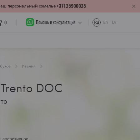
+37125900028
 Ваш персональный сомелье
Помощь и консультация
0
Ru
En
Lv
Сухое
Италия
t Trento DOC
нто
е, аперитивное