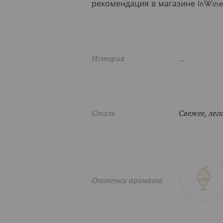
рекомендация в магазине InWi
История
...
Стиль
Свежее, лег
Оттенки аромата