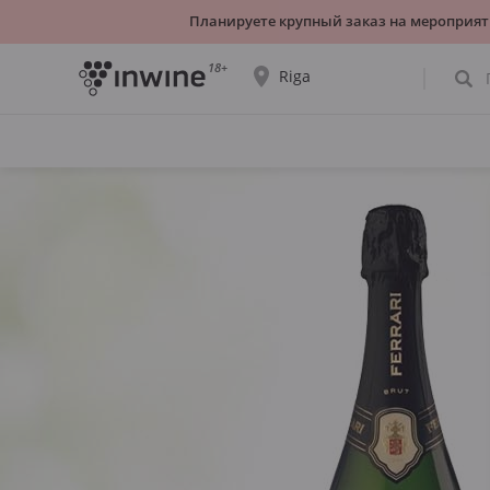
Планируете крупный заказ на мероприят
18+
Riga
Ассортимент вин и информация о
самовывозе будет отображаться для
выбранного города.
ДА, ВСЁ ВЕРНО
ВЫБРАТЬ ДРУГОЙ