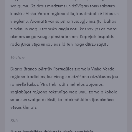
svaigumu. Dzidrais mirdzums un dzīvīgais tonis raksturo
klasisku Vinho Verde reģiona stilu, kas simbolizē tīrību un
vieglumu. Aromatā var sajust citrusaugļu miziņu, baltos
ziedus un vieglu tropisko augļu noti, kas savijas ar mitra
akmens un garšaugu pieskārieniem. Kopējais iespaids
rada jūras vēja un saules sildītu vīnogu dārzu sajūtu.
Vēsture
Diario Branco pārstāv Portugāles ziemeļu Vinho Verde
reģiona tradīcijas, kur vīnogu audzēšana aizsākusies jau
romiešu laikos. Vīns tiek radīts nelielos apjomos,
saglabājot reģiona raksturīgo vieglumu, zemo alkohola
saturu un svaigo dzirksti, ko ietekmē Atlantijas okeāna
vēsais klimats.
Stils
Svaigs, kraukšķīgs, dzirkstošs, viegls, aromātisks