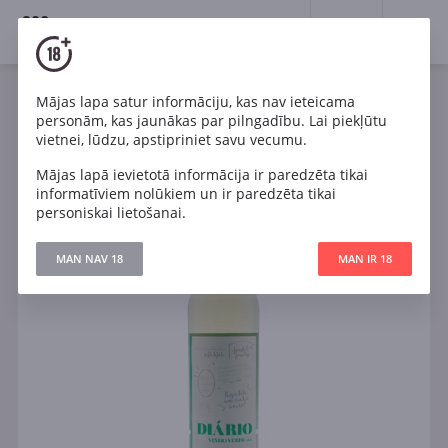
18+
0
Mājas lapa satur informāciju, kas nav ieteicama
Vīns
Balts
Sauss
Portugāle
personām, kas jaunākas par pilngadību. Lai piekļūtu
Vihno Verde Diario Branco
vietnei, lūdzu, apstipriniet savu vecumu.
Mājas lapā ievietotā informācija ir paredzēta tikai
informatīviem nolūkiem un ir paredzēta tikai
personiskai lietošanai.
MAN NAV 18
MAN IR 18