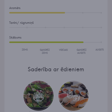
Aromāts
Tanīni/ rūgtumiņš
Skābums
ZEMS
AUGSTS
GANDRĪZ
VIDĒJAIS
GANDRĪZ
ZEMS
AUGSTS
Saderība ar ēdieniem