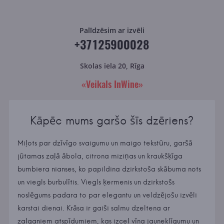
Palīdzēsim ar izvēli
+37125900028
Skolas iela 20, Rīga
«Veikals InWine»
Kāpēc mums garšo šīs dzēriens?
Miļots par dzīvīgo svaigumu un maigo tekstūru, garšā
jūtamas zaļā ābola, citrona miziņas un kraukšķīga
bumbiera nianses, ko papildina dzirkstoša skābuma nots
un viegls burbulītis. Viegls ķermenis un dzirkstošs
noslēgums padara to par elegantu un veldzējošu izvēli
karstai dienai. Krāsa ir gaiši salmu dzeltena ar
zaļganiem atspīdumiem, kas izceļ vīna jauneklīgumu un