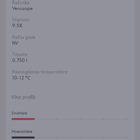
Ražotājs
Vercoope
Stiprums
9.5%
Ražas gads
NV
Tilpums
0.750 l
Pasniegšanas temperatūra
10-12 °С
Vīna profils
Struktūra
Mineralitāte