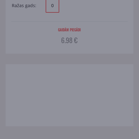
Ražas gads:
0
GAIDĀM PIEGĀDI
6.98 €