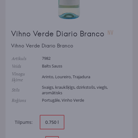
NV
Vihno Verde Diario Branco
Vihno Verde Diario Branco
Artikuls
7982
Veids
Balts Sauss
Vīnogu
Arinto, Loureiro, Trajadura
šķirne
Svaigs, kraukšķīgs, dzirkstošs, viegls,
Stils
aromātisks
Reģions
Portugāle, Vinho Verde
Tilpums:
0.750 l