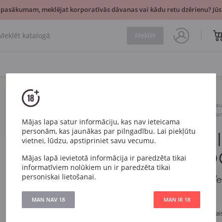
 pasākumam, meklējat korporatīvās dāvanas vai kādu retu dzērienu? Jūsu
Meklēt
Vīns
Balts
Pussau
Café Estoril Vinho Verde Br
Mājas lapa satur informāciju, kas nav ieteicama
personām, kas jaunākas par pilngadību. Lai piekļūtu
Café Estori
vietnei, lūdzu, apstipriniet savu vecumu.
Branco DO
Mājas lapā ievietotā informācija ir paredzēta tikai
informatīviem nolūkiem un ir paredzēta tikai
personiskai lietošanai.
Café Estoril Vinho 
MAN NAV 18
MAN IR 18
Artikuls
2020
Veids
Balts Pussausai