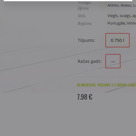
Vīnogu
Arinto, Aveso, L
šķirne
Stils
Viegls, svaigs, a
Reģions
Portugāle, Vinh
Tilpums:
0.750 l
Ražas gads:
—
IR NOLIKTAVĀ. PIEEJAMS 2-3 DIENAS LAIKĀ
7.98 €