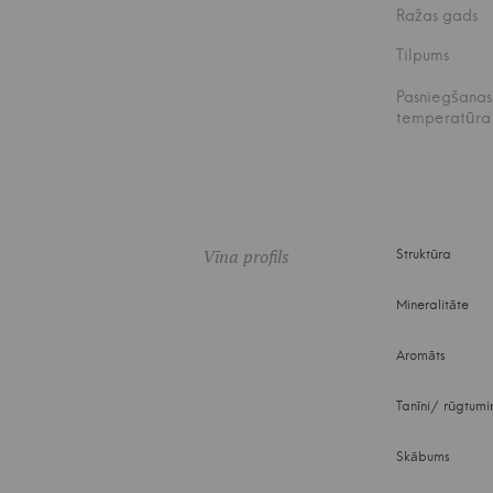
Ražas gads
Tilpums
Pasniegšanas
temperatūra
Vīna profils
Struktūra
Mineralitāte
Aromāts
Tanīni/ rūgtumi
Skābums