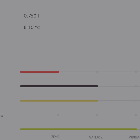
0.750 l
8-10 °С
ņš
ZEMS
GANDRĪZ
VIDĒJA