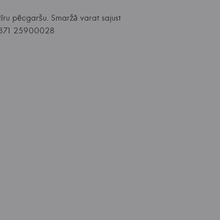
īru pēcgaršu. Smaržā varat sajust
☎ +371 25900028