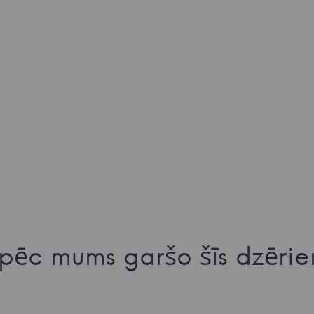
pēc mums garšo šīs dzērie