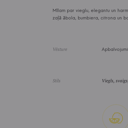
Mīlam par vieglu, elegantu un harmo
zaļā ābola, bumbiera, citrona un b
Vēsture
Apbalvojumi
Stils
Viegls, svaigs