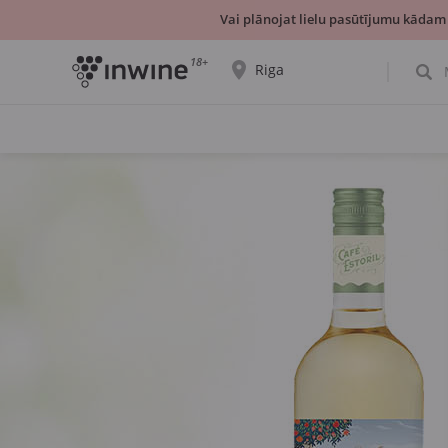
Vai plānojat lielu pasūtījumu kādam
18+
Riga
Tiks parādīta informācija par vīnu izvēli un
saņemšanu par izvēlēto pilsētu.
JĀ, TIEŠI TĀ
IZVĒLIES CITU