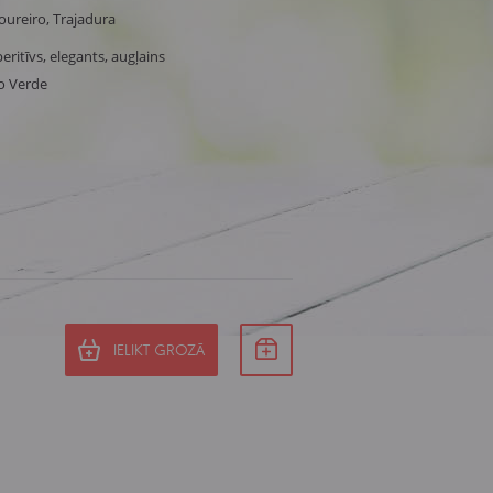
oureiro, Trajadura
peritīvs, elegants, augļains
o Verde
IELIKT GROZĀ