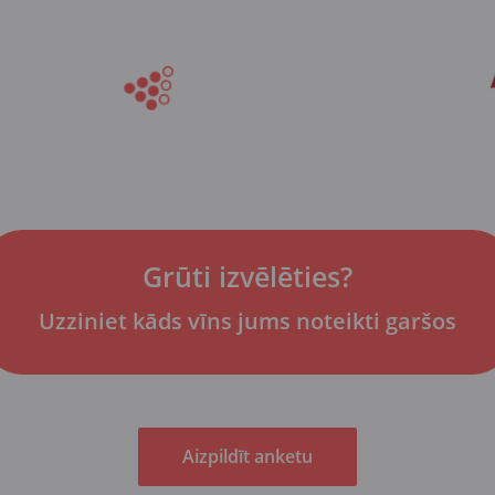
Grūti izvēlēties?
Uzziniet kāds vīns jums noteikti garšos
Aizpildīt anketu