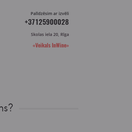
Palīdzēsim ar izvēli
+37125900028
Skolas iela 20, Rīga
«Veikals InWine»
ns?