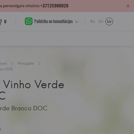
+37125900028
 personīgais vīnzinis
Palīdzība un konsultācijas
0
Ru
En
Lv
sais
Portugāle
anco DOC
l Vinho Verde
C
Verde Branco DOC
s