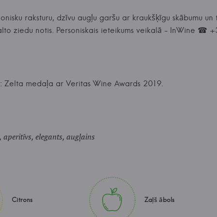
nisku raksturu, dzīvu augļu garšu ar kraukšķīgu skābumu un t
alto ziedu notis. Personiskais ieteikums veikalā - InWine 
: Zelta medaļa ar Veritas Wine Awards 2019.
, aperitīvs, elegants, augļains
Citrons
Zaļš ābols