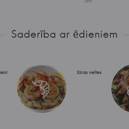
ZEMS
Saderība ar ēdieniem
ieni
Jūras veltes