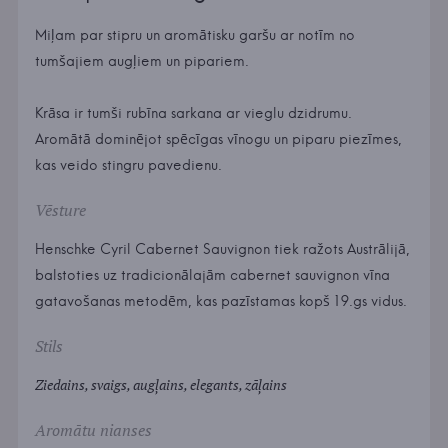
Miļam par stipru un aromātisku garšu ar notīm no
tumšajiem augļiem un pipariem.
Krāsa ir tumši rubīna sarkana ar vieglu dzidrumu.
Aromātā dominējot spēcīgas vīnogu un piparu piezīmes,
kas veido stingru pavedienu.
Vēsture
Henschke Cyril Cabernet Sauvignon tiek ražots Austrālijā,
balstoties uz tradicionālajām cabernet sauvignon vīna
gatavošanas metodēm, kas pazīstamas kopš 19.gs vidus.
Stils
Ziedains, svaigs, augļains, elegants, zāļains
Aromātu nianses