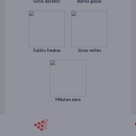
Grila dārzeņi
Baltās gaļas
Salātu freskas
Jūras veltes
Mīkstais siers