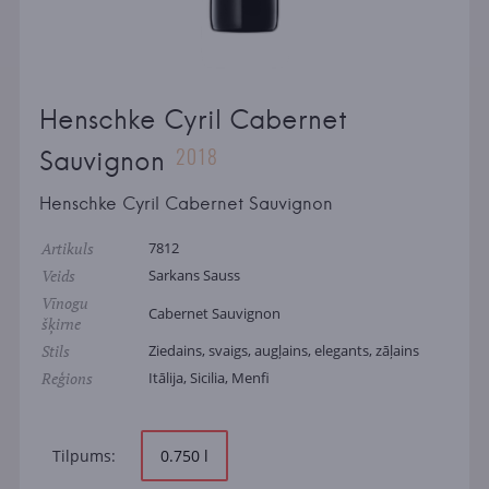
Henschke Cyril Cabernet
2018
Sauvignon
Henschke Cyril Cabernet Sauvignon
Artikuls
7812
Veids
Sarkans Sauss
Vīnogu
Cabernet Sauvignon
šķirne
Stils
Ziedains, svaigs, augļains, elegants, zāļains
Reģions
Itālija, Sicilia, Menfi
Tilpums:
0.750 l