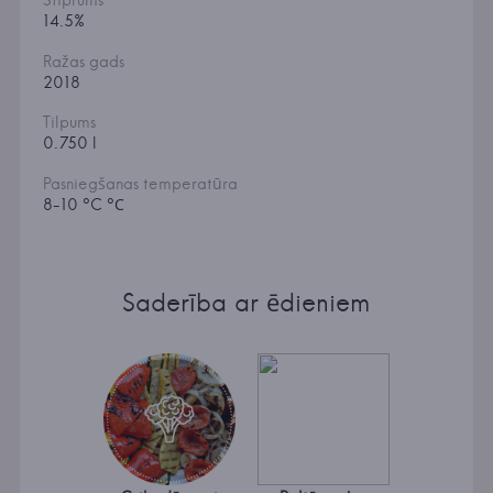
Stiprums
14.5%
Ražas gads
2018
Tilpums
0.750 l
Pasniegšanas temperatūra
8-10 °C °С
Saderība ar ēdieniem