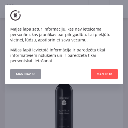
18+
0
Mājas lapa satur informāciju, kas nav ieteicama
Vīns
Sarkans
Sauss
Itālija
personām, kas jaunākas par pilngadību. Lai piekļūtu
Henschke Cyril Cabernet Sauvignon
vietnei, lūdzu, apstipriniet savu vecumu.
Mājas lapā ievietotā informācija ir paredzēta tikai
informatīviem nolūkiem un ir paredzēta tikai
personiskai lietošanai.
MAN NAV 18
MAN IR 18