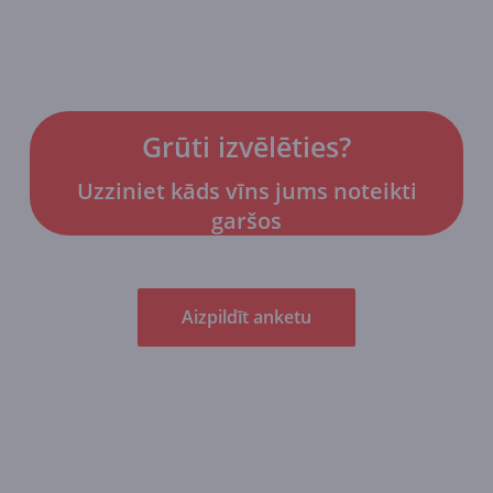
Grūti izvēlēties?
Uzziniet kāds vīns jums noteikti
garšos
Aizpildīt anketu