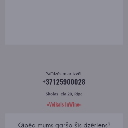
Palīdzēsim ar izvēli
+37125900028
Skolas iela 20, Rīga
«Veikals InWine»
Kāpēc mums garšo šīs dzēriens?