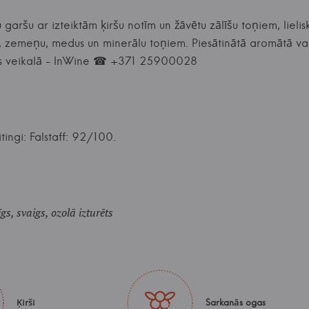
garšu ar izteiktām ķiršu notīm un žāvētu zālīšu toņiem, lielisk
, zemeņu, medus un minerālu toņiem. Piesātinātā aromātā varat
kums veikalā - InWine ☎ +371 25900028
tingi: Falstaff: 92/100.
gs, svaigs, ozolā izturēts
Ķirši
Sarkanās ogas