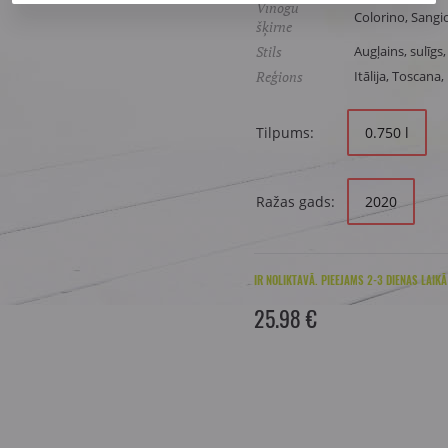
Vīnogu
Colorino, Sangi
šķirne
Stils
Augļains, sulīgs,
Reģions
Itālija, Toscana
Tilpums:
0.750 l
Ražas gads:
2020
IR NOLIKTAVĀ. PIEEJAMS 2-3 DIENAS LAIKĀ
25.98 €