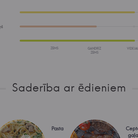
ņš
ZEMS
GANDRĪZ
VIDĒJA
ZEMS
Saderība ar ēdieniem
Pasta
Cept
gaļ