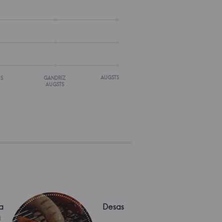
AUGSTS
IS
GANDRĪZ
AUGSTS
a
Desas
a