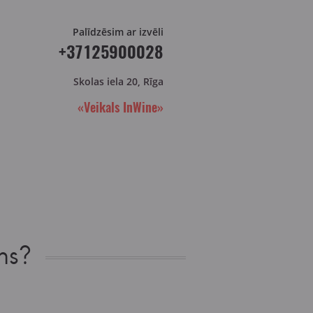
Palīdzēsim ar izvēli
+37125900028
Skolas iela 20, Rīga
«Veikals InWine»
ns?