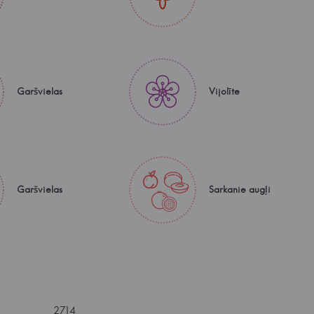
Garšvielas
Vijolīte
Garšvielas
Sarkanie augļi
2714