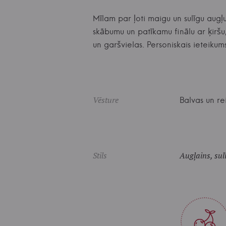
Mīlam par ļoti maigu un sulīgu augļu 
skābumu un patīkamu finālu ar ķiršu
un garšvielas. Personiskais ietei
Vēsture
Balvas un rei
Stils
Augļains, sulī