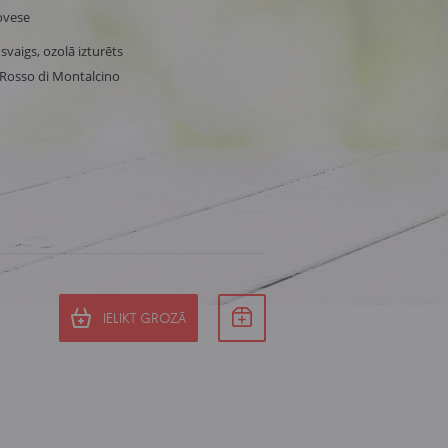
ovese
 svaigs, ozolā izturēts
, Rosso di Montalcino
IELIKT GROZĀ