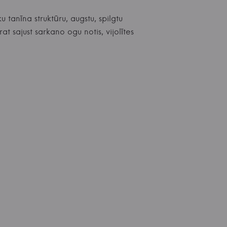
u tanīna struktūru, augstu, spilgtu
 sajust sarkano ogu notis, vijolītes