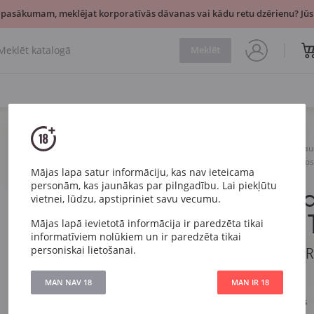
 pasākumam, meklējat korporatīvās dāvanas vai kādu retu dzērienu? Jūsu
Meklēt
Vīns
Sarkans
Sau
Casanova di Neri IrRosso To
Mājas lapa satur informāciju, kas nav ieteicama
personām, kas jaunākas par pilngadību. Lai piekļūtu
Casanova di
vietnei, lūdzu, apstipriniet savu vecumu.
Toscana IG
Mājas lapā ievietotā informācija ir paredzēta tikai
informatīviem nolūkiem un ir paredzēta tikai
personiskai lietošanai.
Casanova di Neri Ir
MAN NAV 18
MAN IR 18
Artikuls
2714
Veids
Sarkans Sauss