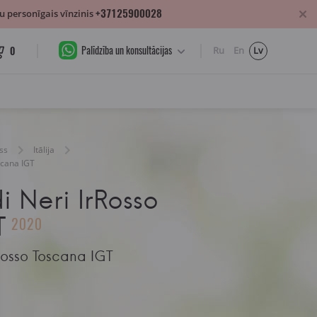
+37125900028
 personīgais vīnzinis
Palīdzība un konsultācijas
0
Ru
En
Lv
ss
Itālija
scana IGT
 Neri IrRosso
T
2020
Rosso Toscana IGT