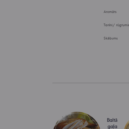
Aromāts
Tanīni/ rūgtumi
Skābums
Baltā
gaļa