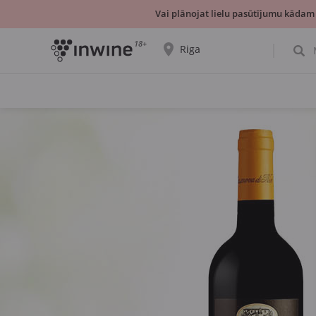
Vai plānojat lielu pasūtījumu kādam
18+
Riga
Tiks parādīta informācija par vīnu izvēli un
saņemšanu par izvēlēto pilsētu.
JĀ, TIEŠI TĀ
IZVĒLIES CITU