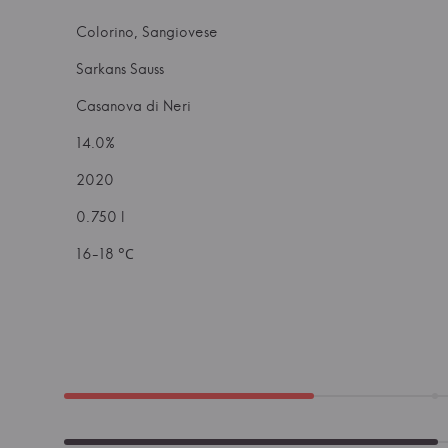
Colorino, Sangiovese
Sarkans Sauss
Casanova di Neri
14.0%
2020
0.750 l
16-18 °С