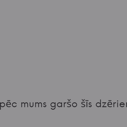
pēc mums garšo šīs dzērie