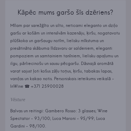
Kāpēc mums garšo šīs dzēriens?
Mīlam par sarežģīto un silto, neticami eleganto un dziļo
garšu ar košām un intensīvām kazenāju, ķiršu, nogatavotu
plūškoka un garšaugu notīm, lielisku mīkstuma un
piesātināta skābuma līdzsvaru ar saldeniem, eleganti
pompoziem un samtainiem tanīniem, lielisku apaļumu un
ilgu, pārliecinošu un sausu pēcgaršu. Dāsnajā aromātā
varat sajust ļoti košus zāļu toņus, ķiršu, tabakas lapas,
vaniļas un kakao notis. Personiskais ieteikums veikalā -
InWine ☎ +371 25900028
Vēsture
Balvas un reitingi: Gambero Rosso: 3 glasses; Wine
Spectator - 93/100; Luca Maroni - 95/99; Luca
Gardini - 98/100.