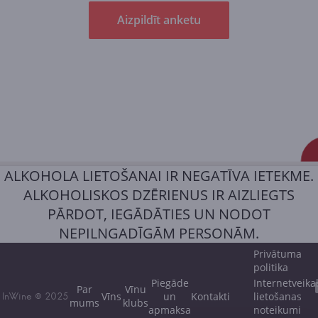
Aizpildīt anketu
ALKOHOLA LIETOŠANAI IR NEGATĪVA IETEKME.
ALKOHOLISKOS DZĒRIENUS IR AIZLIEGTS
PĀRDOT, IEGĀDĀTIES UN NODOT
NEPILNGADĪGĀM PERSONĀM.
Privātuma
politika
Piegāde
Internetveika
Par
Vīnu
Vīns
un
Kontakti
lietošanas
InWine © 2025
mums
klubs
apmaksa
noteikumi