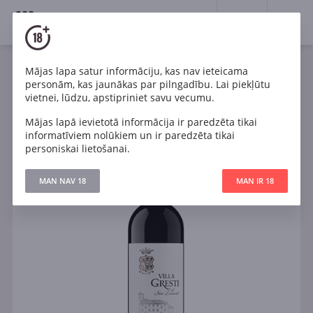
18+
0
Mājas lapa satur informāciju, kas nav ieteicama
Vīns
Sarkans
Sauss
Itālija
personām, kas jaunākas par pilngadību. Lai piekļūtu
Tenuta San Leonardo Villa Gresti Vigneti delle Dolomiti
vietnei, lūdzu, apstipriniet savu vecumu.
IGT
Mājas lapā ievietotā informācija ir paredzēta tikai
informatīviem nolūkiem un ir paredzēta tikai
personiskai lietošanai.
MAN NAV 18
MAN IR 18