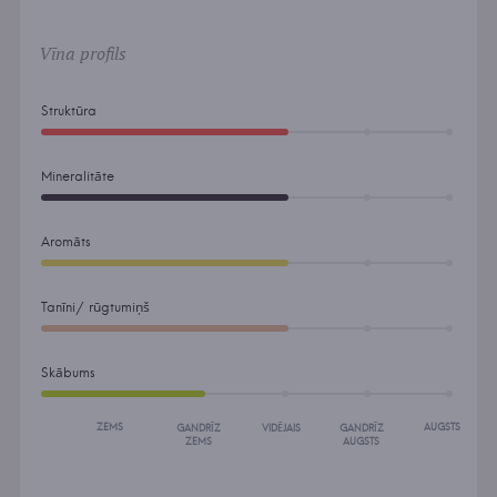
Vīna profils
Struktūra
Mineralitāte
Aromāts
Tanīni/ rūgtumiņš
Skābums
ZEMS
AUGSTS
GANDRĪZ
VIDĒJAIS
GANDRĪZ
ZEMS
AUGSTS