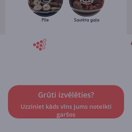
Pīle
Sautēta gaļa
Grūti izvēlēties?
Uzziniet kāds vīns jums noteikti
garšos