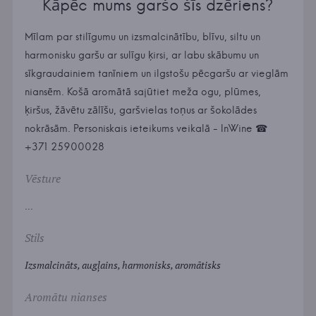
Kāpēc mums garšo šīs dzēriens?
Mīlam par stilīgumu un izsmalcinātību, blīvu, siltu un
harmonisku garšu ar sulīgu ķirsi, ar labu skābumu un
sīkgraudainiem tanīniem un ilgstošu pēcgaršu ar vieglām
niansēm. Košā aromātā sajūtiet meža ogu, plūmes,
ķiršus, žāvētu zālīšu, garšvielas toņus ar šokolādes
nokrāsām. Personiskais ieteikums veikalā - InWine ☎
+371 25900028
Vēsture
...
Stils
Izsmalcināts, augļains, harmonisks, aromātisks
Aromātu nianses