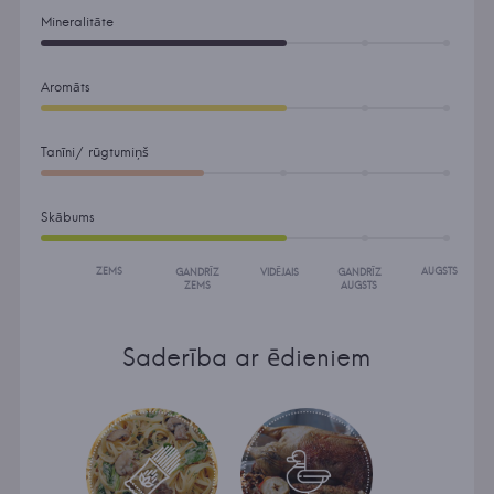
Mineralitāte
Aromāts
Tanīni/ rūgtumiņš
Skābums
ZEMS
AUGSTS
GANDRĪZ
VIDĒJAIS
GANDRĪZ
ZEMS
AUGSTS
Saderība ar ēdieniem