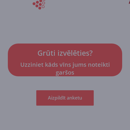
Grūti izvēlēties?
Uzziniet kāds vīns jums noteikti
garšos
Aizpildīt anketu