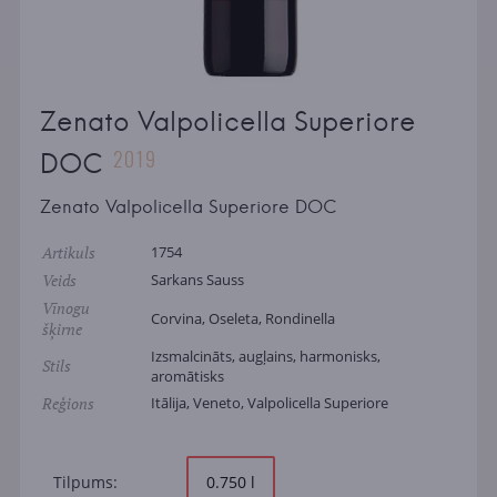
Zenato Valpolicella Superiore
2019
DOC
Zenato Valpolicella Superiore DOC
Artikuls
1754
Veids
Sarkans Sauss
Vīnogu
Corvina, Oseleta, Rondinella
šķirne
Izsmalcināts, augļains, harmonisks,
Stils
aromātisks
Reģions
Itālija, Veneto, Valpolicella Superiore
Tilpums:
0.750 l