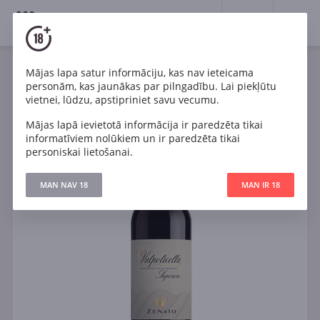
18+
0
Mājas lapa satur informāciju, kas nav ieteicama
Vīns
Sarkans
Sauss
Itālija
personām, kas jaunākas par pilngadību. Lai piekļūtu
Zenato Valpolicella Superiore DOC
vietnei, lūdzu, apstipriniet savu vecumu.
Mājas lapā ievietotā informācija ir paredzēta tikai
informatīviem nolūkiem un ir paredzēta tikai
personiskai lietošanai.
MAN NAV 18
MAN IR 18