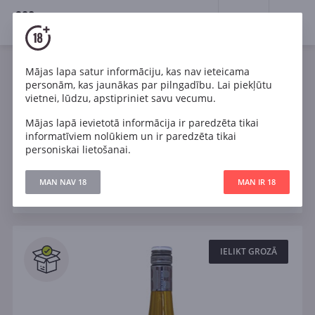
18+
0
Wines
Mājas lapa satur informāciju, kas nav ieteicama
personām, kas jaunākas par pilngadību. Lai piekļūtu
Vācija
Chardonnay
Pinot Noir
Riesling
vietnei, lūdzu, apstipriniet savu vecumu.
Mājas lapā ievietotā informācija ir paredzēta tikai
Sauss
informatīviem nolūkiem un ir paredzēta tikai
personiskai lietošanai.
Filtri
MAN NAV 18
MAN IR 18
ATJAUNOT
Meklēt
Visi
IELIKT GROZĀ