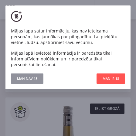
18+
0
Wines
Mājas lapa satur informāciju, kas nav ieteicama
personām, kas jaunākas par pilngadību. Lai piekļūtu
Vācija
Pinot Noir
Riesling
vietnei, lūdzu, apstipriniet savu vecumu.
Mājas lapā ievietotā informācija ir paredzēta tikai
Sauvignon Blanc
Sauss
informatīviem nolūkiem un ir paredzēta tikai
personiskai lietošanai.
Filtri
MAN NAV 18
MAN IR 18
ATJAUNOT
Meklēt
Visi
IELIKT GROZĀ