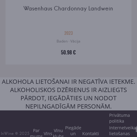
Wasenhaus Chardonnay Landwein
2023
Baden · Vācija
50.98 €
ALKOHOLA LIETOŠANAI IR NEGATĪVA IETEKME.
ALKOHOLISKOS DZĒRIENUS IR AIZLIEGTS
PĀRDOT, IEGĀDĀTIES UN NODOT
NEPILNGADĪGĀM PERSONĀM.
Privātuma
politika
Piegāde
Internetveika
Par
Vīnu
Vīns
un
Kontakti
lietošanas
InWine © 2025
mums
klubs